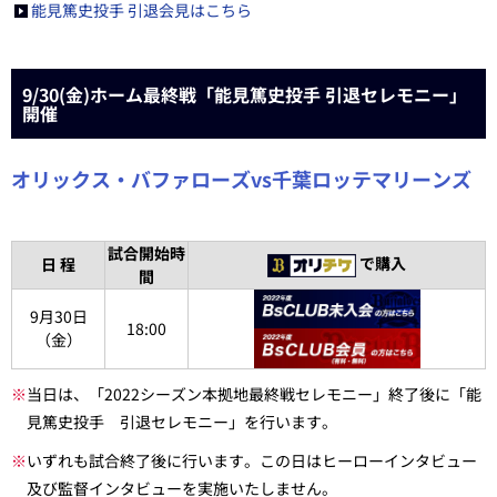
能見篤史投手 引退会見はこちら
9/30(金)ホーム最終戦「能見篤史投手 引退セレモニー」
開催
オリックス・バファローズvs千葉ロッテマリーンズ
試合開始時
で購入
日 程
間
9月30日
18:00
（金）
※
当日は、「2022シーズン本拠地最終戦セレモニー」終了後に「能
見篤史投手 引退セレモニー」を行います。
※
いずれも試合終了後に行います。この日はヒーローインタビュー
及び監督インタビューを実施いたしません。