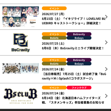
イベント
2026/07/27 (月)
8月15日（土）「イキヅライブ！ LOVELIVE! BL
UEBIRD キャストトークショー」詳細決定！
イベント
BsGravity
BsGirls
BsGuys
2026/07/25 (土)
8月6日（木）BsGravityミニライブ開催決定！
イベント
BsGravity
BsGirls
BsGuys
2026/07/24 (金)
【当日券販売】7月25日（土）試合終了後「BsG
ravity×M☆Splash!!コラボステージ」
イベント
ファンクラブ
2026/07/24 (金)
8月14日（金）北海道日本ハムファイターズ
戦、「スタメンキッズ」参加者募集のお知らせ