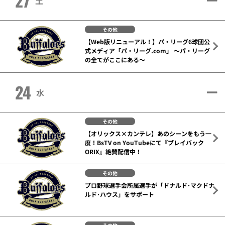
27
土
その他
【Web版リニューアル！】パ・リーグ6球団公
式メディア「パ・リーグ.com」 ～パ・リーグ
の全てがここにある～
24
水
その他
【オリックス×カンテレ】あのシーンをもう一
度！BsTV on YouTubeにて『プレイバック
ORIX』絶賛配信中！
その他
プロ野球選手会所属選手が「ドナルド･マクドナ
ルド･ハウス」をサポート