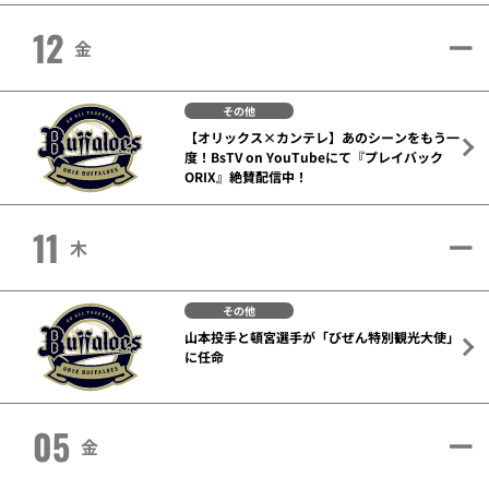
12
金
その他
【オリックス×カンテレ】あのシーンをもう一
度！BsTV on YouTubeにて『プレイバック
ORIX』絶賛配信中！
11
木
その他
山本投手と頓宮選手が「びぜん特別観光大使」
に任命
05
金