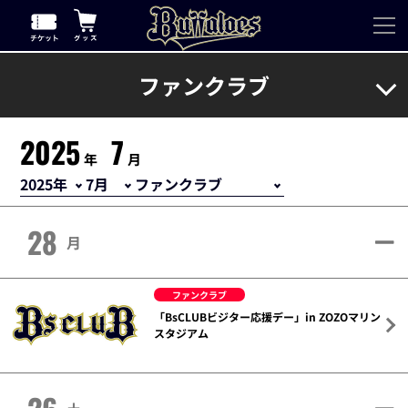
ファンクラブ
2025
7
年
月
28
月
ファンクラブ
「BsCLUBビジター応援デー」in ZOZOマリン
スタジアム