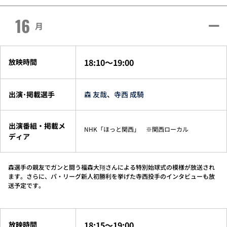
16
月
18:10～19:00
放映時間
出演･掲載選手
森 友哉
、
寺西 成騎
出演番組・掲載メ
NHK「ほっと関西」 ※関西ローカル
ディア
森選手の親友でガンと闘う福森大翔さんによる特別始球式の模様が放送され
ます。さらに、パ・リーグ新人初勝利を挙げた寺西投手のインタビューも放
送予定です。
18:15～19:00
放映時間