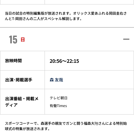
当日の試合の特別編集版が放送されます。オリックス愛あふれる岡田圭右さ
んとT-岡田さんの二人がスペシャル解説します。
15
日
20:56～22:15
放映時間
出演･掲載選手
森 友哉
テレビ朝日
出演番組・掲載メ
ディア
有働Times
スポーツコーナーで、森選手の親友でガンと闘う福森大翔さんによる特別始
球式の特集が放送されます。