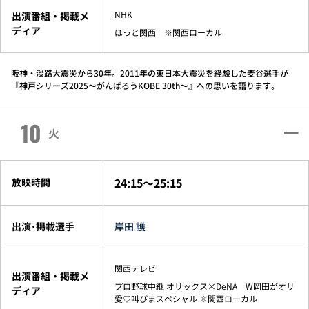
NHK
出演番組・掲載メ
ディア
ほっと関西 ※関西ローカル
阪神・淡路大震災から30年。2011年の東日本大震災を経験した麦谷選手が
『神戸シリーズ2025～がんばろうKOBE 30th～』への思いを語ります。
10
火
24:15～25:15
放映時間
出演･掲載選手
岸田 護
関西テレビ
出演番組・掲載メ
プロ野球中継 オリックス×DeNA W岡田がオリ
ディア
愛♡叫びまスペシャル ※関西ローカル