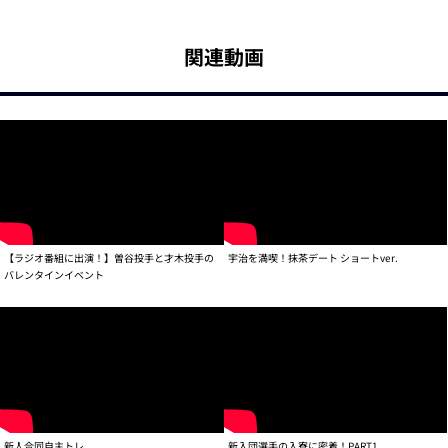
関連動画
【ラジオ番組に出演！】曽谷投手と才木投手の
宇治を満喫！抹茶デート ショートver.
バレンタインイベント
新人合同自主トレ
新入団選手の入寮に密着！PART1