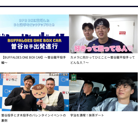
【BUFFALOES ONE BOX CAR】～曽谷龍平投手
カメラに向かってひとこと〜曽谷龍平投手って
編～
どんな人？～
曽谷投手と才木投手のバレンタインイベントの
宇治を満喫！抹茶デート
裏側