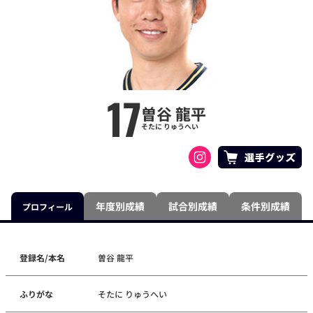
17
曽谷 龍平
そたに りゅうへい
年度別成績
試合別成績
条件別成績
プロフィール
登録名/本名
曽谷 龍平
ふりがな
そたに りゅうへい