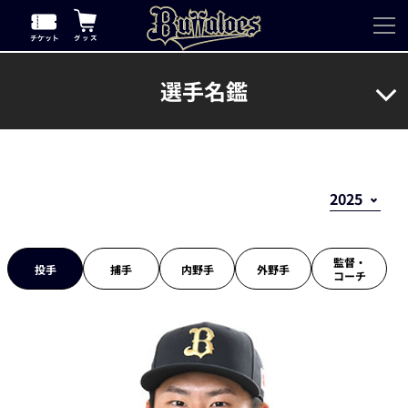
選手名鑑
監督・
投手
捕手
内野手
外野手
コーチ