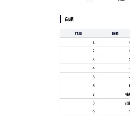
白組
打順
位置
1
2
3
4
5
6
7
捕
8
指
9