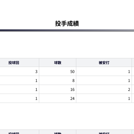
投手成績
投球回
球数
被安打
3
50
1
1
8
1
1
16
2
1
24
1
投球回
球数
被安打