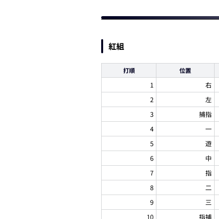
紅組
打順
位置
1
右
2
左
3
捕指
4
一
5
遊
6
中
7
指
8
二
9
三
10
指捕