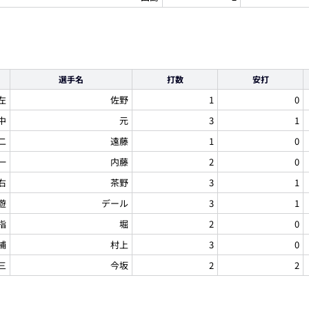
選手名
打数
安打
左
佐野
1
0
中
元
3
1
二
遠藤
1
0
一
内藤
2
0
右
茶野
3
1
遊
デール
3
1
指
堀
2
0
捕
村上
3
0
三
今坂
2
2