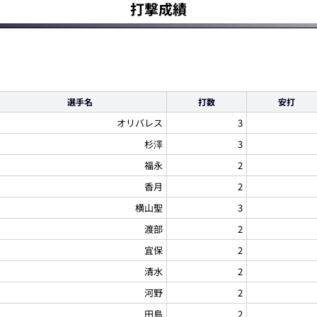
打撃成績
選手名
打数
安打
オリバレス
3
杉澤
3
福永
2
香月
2
横山聖
3
渡部
2
宜保
2
清水
2
河野
2
田島
2