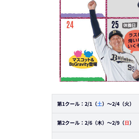
第1クール：2/1（
土
）～2/4（火）
第2クール：2/6（木）～2/9（
日
）