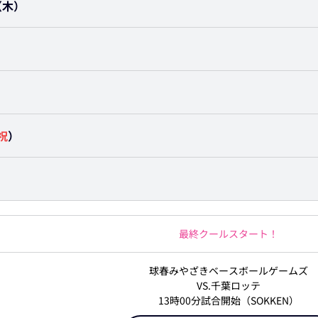
（木）
）
）
祝
）
）
最終クールスタート！
球春みやざきベースボールゲームズ
VS.千葉ロッテ
13時00分試合開始（SOKKEN）