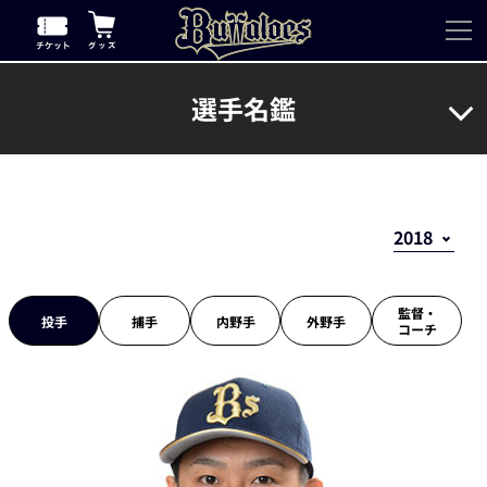
選手名鑑
監督・
投手
捕手
内野手
外野手
コーチ