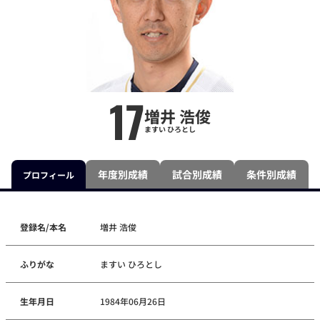
17
増井 浩俊
ますい ひろとし
年度別成績
試合別成績
条件別成績
プロフィール
登録名/本名
増井 浩俊
ふりがな
ますい ひろとし
生年月日
1984年06月26日