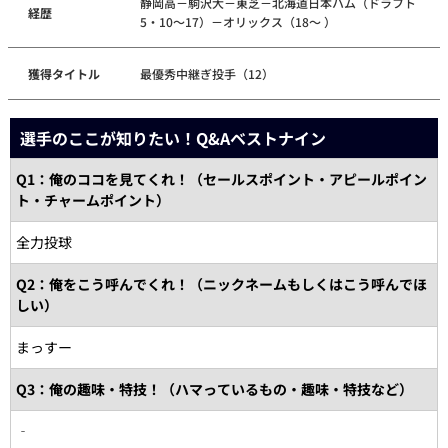
静岡高－駒沢大－東芝－北海道日本ハム（ドラフト
経歴
5・10～17）－オリックス（18～ ）
獲得タイトル
最優秀中継ぎ投手（12）
選手のここが知りたい！Q&Aベストナイン
Q1：俺のココを見てくれ！（セールスポイント・アピールポイン
ト・チャームポイント）
全力投球
Q2：俺をこう呼んでくれ！（ニックネームもしくはこう呼んでほ
しい）
まっすー
Q3：俺の趣味・特技！（ハマっているもの・趣味・特技など）
‐