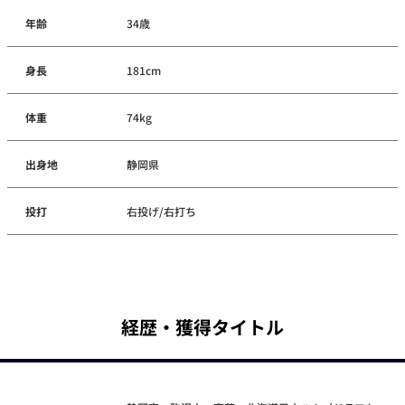
年齢
34歳
身長
181cm
体重
74kg
出身地
静岡県
投打
右投げ/右打ち
経歴・獲得タイトル