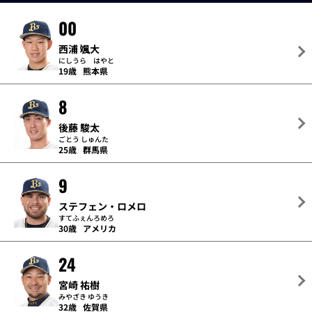
00
西浦 颯大
にしうら はやと
19歳
熊本県
8
後藤 駿太
ごとう しゅんた
25歳
群馬県
9
ステフェン・ロメロ
すてふぇんろめろ
30歳
アメリカ
24
宮崎 祐樹
みやざき ゆうき
32歳
佐賀県