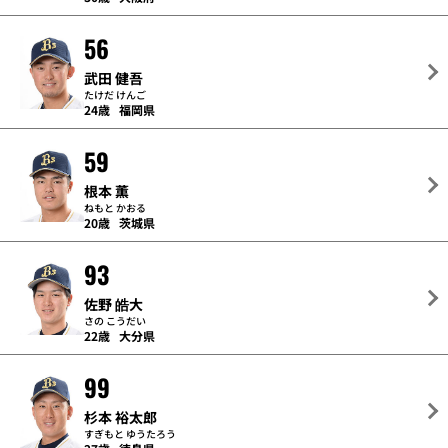
56
武田 健吾
たけだ けんご
24歳
福岡県
59
根本 薫
ねもと かおる
20歳
茨城県
93
佐野 皓大
さの こうだい
22歳
大分県
99
杉本 裕太郎
すぎもと ゆうたろう