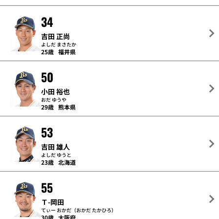
34
吉田 正尚
よしだ まさたか
25歳
福井県
50
小田 裕也
おだ ゆうや
29歳
熊本県
53
吉田 雄人
よしだ ゆうと
23歳
北海道
55
Ｔ-岡田
てぃー おかだ（おかだ たかひろ）
30歳
大阪府