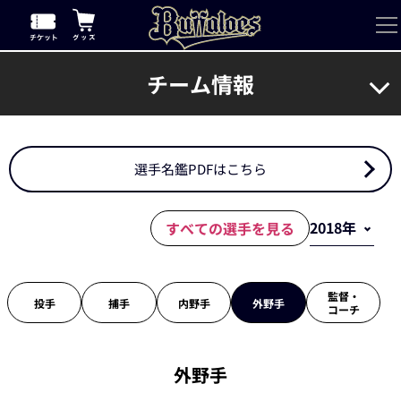
チーム情報
選手名鑑PDFはこちら
すべての選手を見る
監督・
投手
捕手
内野手
外野手
コーチ
外野手