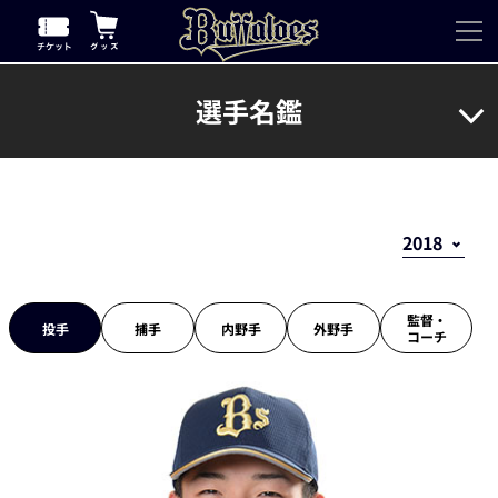
選手名鑑
監督・
投手
捕手
内野手
外野手
コーチ