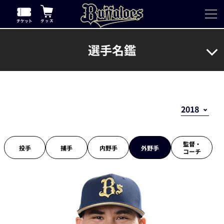
選手名鑑
監督・
投手
捕手
内野手
外野手
コーチ