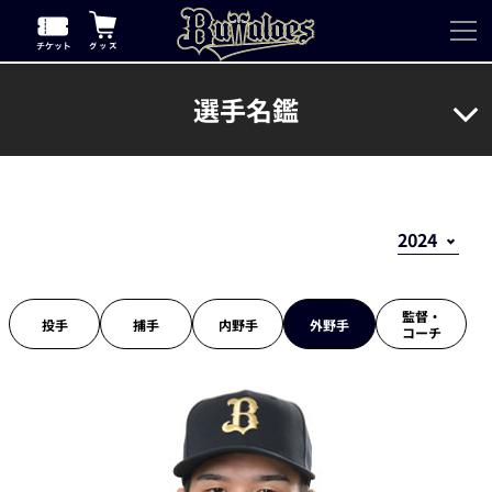
選手名鑑
監督・
投手
捕手
内野手
外野手
コーチ