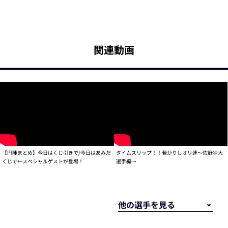
関連動画
【円陣まとめ】今日はくじ引きで/今日はあみだ
タイムスリップ！！若かりしオリ達～佐野皓大
くじで←スペシャルゲストが登場！
選手編～