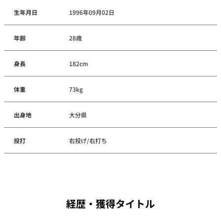
生年月日
1996年09月02日
年齢
28歳
身長
182cm
体重
73kg
出身地
大分県
投打
右投げ/右打ち
経歴・獲得タイトル