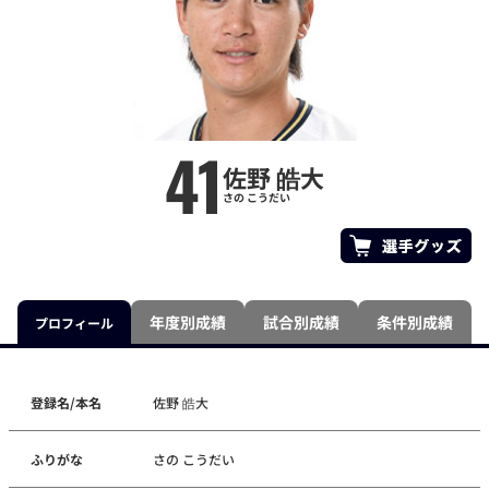
41
佐野 皓大
さの こうだい
年度別成績
試合別成績
条件別成績
プロフィール
登録名/本名
佐野 皓大
ふりがな
さの こうだい