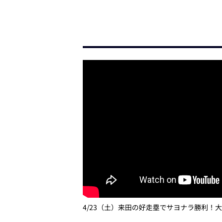
4/23（土）来田の好走塁でサヨナラ勝利！