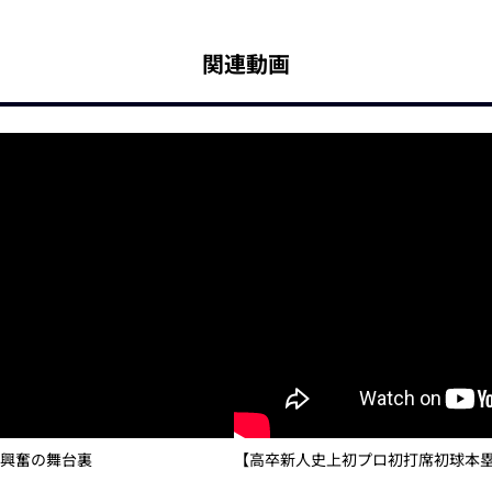
関連動画
大興奮の舞台裏
【高卒新人史上初プロ初打席初球本