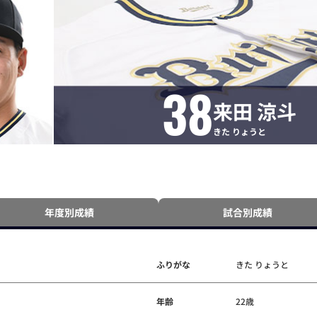
38
来田 涼斗
きた りょうと
年度別成績
試合別成績
ふりがな
きた りょうと
年齢
22歳