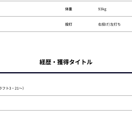
体重
93kg
投打
右投げ/左打ち
経歴・獲得タイトル
フト3・21～）