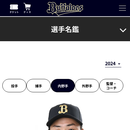
選手名鑑
監督・
投手
捕手
内野手
外野手
コーチ