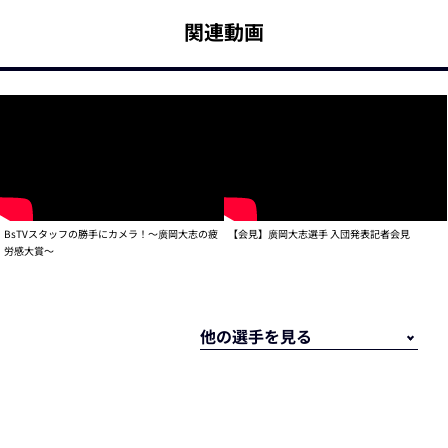
関連動画
BsTVスタッフの勝手にカメラ！～廣岡大志の疲
【会見】廣岡大志選手 入団発表記者会見
労感大賞～