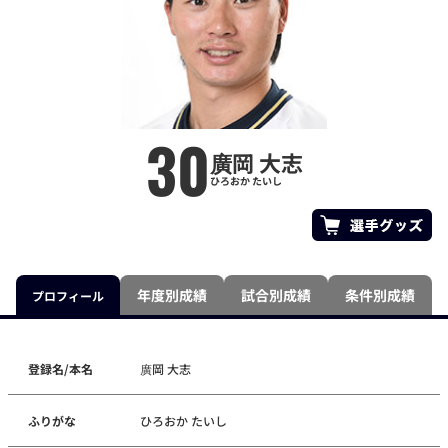
30
廣岡 大志
ひろおか たいし
年度別成績
試合別成績
条件別成績
プロフィール
登録名/本名
廣岡 大志
ふりがな
ひろおか たいし