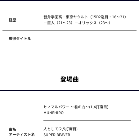
智弁学園高－東京ヤクルト（15D2巡目・16～21）
経歴
－巨人（21～23）－オリックス（23～）
獲得タイトル
登場曲
ヒノマルパワー ～君の力～(1,4打席目)
MUNEHIRO
人として(2,5打席目)
曲名
アーティスト名
SUPER BEAVER