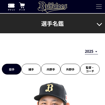
選手名鑑
監督・
投手
捕手
内野手
外野手
コーチ