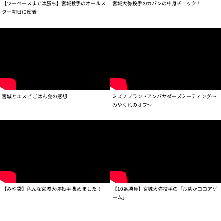
【ツーベースまでは勝ち】宮城投手のオールス
宮城大弥投手のカバンの中身チェック！
ター初日に密着
宮城とエスピ ごはん会の感想
ミズノブランドアンバサダーズミーティング～
みやくれのオフ～
【みや袋】色んな宮城大弥投手 集めました！
【10番勝負】宮城大弥投手の「お茶かココアゲ
ーム」