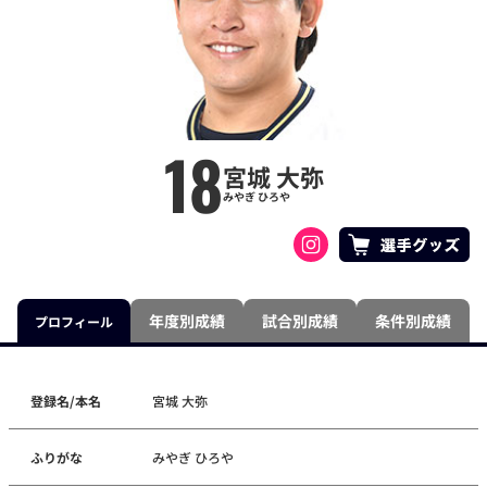
18
宮城 大弥
みやぎ ひろや
年度別成績
試合別成績
条件別成績
プロフィール
登録名/本名
宮城 大弥
ふりがな
みやぎ ひろや