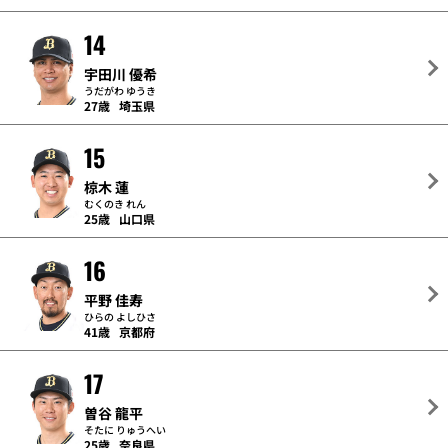
14
宇田川 優希
うだがわ ゆうき
27歳
埼玉県
15
椋木 蓮
むくのき れん
25歳
山口県
16
平野 佳寿
ひらの よしひさ
41歳
京都府
17
曽谷 龍平
そたに りゅうへい
25歳
奈良県