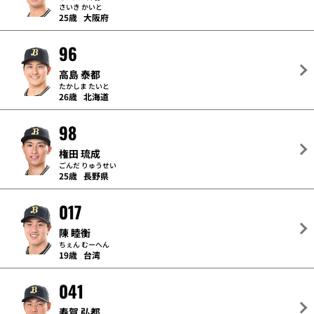
さいき かいと
25歳
大阪府
96
高島 泰都
たかしま たいと
26歳
北海道
98
権田 琉成
ごんだ りゅうせい
25歳
長野県
017
陳 睦衡
ちぇん むーへん
19歳
台湾
041
寿賀 弘都