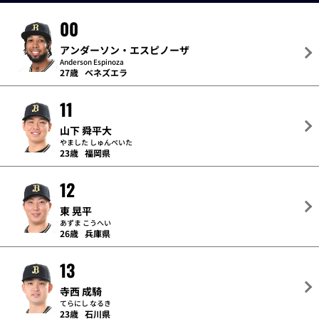
00
アンダーソン・エスピノーザ
Anderson Espinoza
27歳
ベネズエラ
11
山下 舜平大
やました しゅんぺいた
23歳
福岡県
12
東 晃平
あずま こうへい
26歳
兵庫県
13
寺西 成騎
てらにし なるき
23歳
石川県