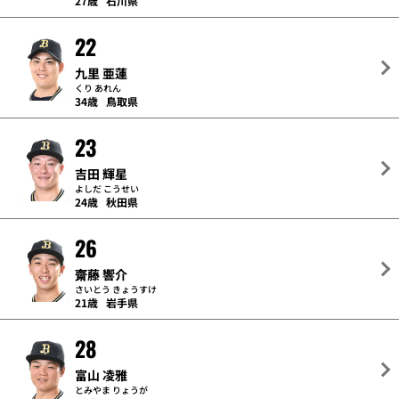
27歳
石川県
22
九里 亜蓮
くり あれん
34歳
鳥取県
23
吉田 輝星
よしだ こうせい
24歳
秋田県
26
齋藤 響介
さいとう きょうすけ
21歳
岩手県
28
富山 凌雅
とみやま りょうが