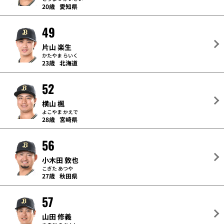
20歳
愛知県
49
片山 楽生
かたやま らいく
23歳
北海道
52
横山 楓
よこやま かえで
28歳
宮崎県
56
小木田 敦也
こぎた あつや
27歳
秋田県
57
山田 修義