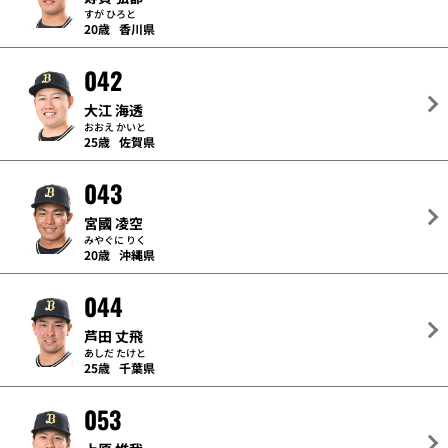
すが ひろと
20歳
香川県
042
大江 海透
おおえ かいと
25歳
佐賀県
043
宮國 凌空
みやぐに りく
20歳
沖縄県
044
芦田 丈飛
あしだ たけと
25歳
千葉県
053