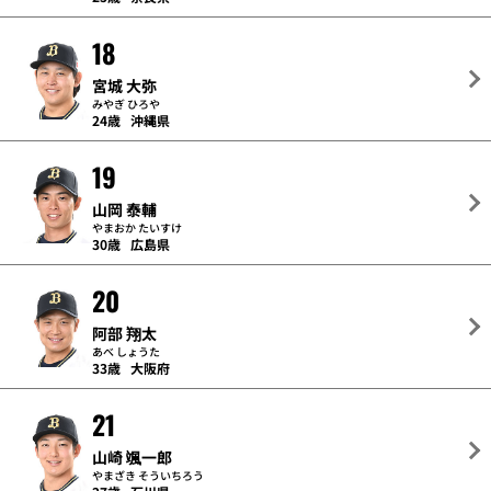
18
宮城 大弥
みやぎ ひろや
24歳
沖縄県
19
山岡 泰輔
やまおか たいすけ
30歳
広島県
20
阿部 翔太
あべ しょうた
33歳
大阪府
21
山崎 颯一郎
やまざき そういちろう