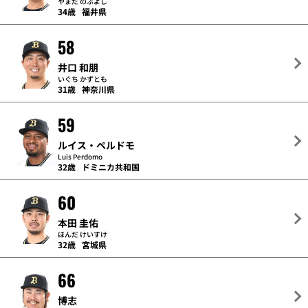
やまだ のぶよし
34歳
福井県
58
井口 和朋
いぐち かずとも
31歳
神奈川県
59
ルイス・ペルドモ
Luis Perdomo
32歳
ドミニカ共和国
60
本田 圭佑
ほんだ けいすけ
32歳
宮城県
66
博志