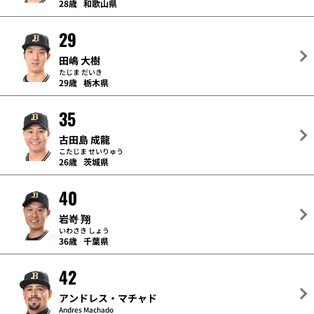
28歳
和歌山県
29
田嶋 大樹
たじま だいき
29歳
栃木県
35
古田島 成龍
こたじま せいりゅう
26歳
茨城県
40
岩嵜 翔
いわさき しょう
36歳
千葉県
42
アンドレス・マチャド
Andres Machado