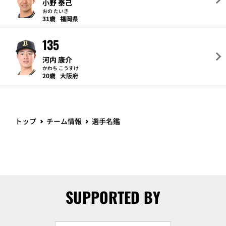
小野 泰己
おの たいき
31歳
福岡県
135
河内 康介
かわち こうすけ
20歳
大阪府
トップ
チーム情報
選手名鑑
SUPPORTED BY