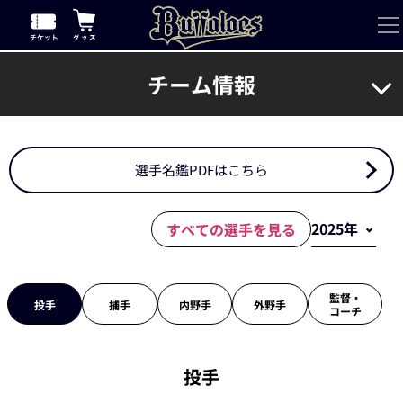
チーム情報
選手名鑑PDFはこちら
すべての選手を見る
監督・
投手
捕手
内野手
外野手
コーチ
投手