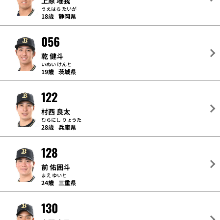
上原 堆我
うえはら たいが
18歳
静岡県
056
乾 健斗
いぬい けんと
19歳
茨城県
122
村西 良太
むらにし りょうた
28歳
兵庫県
128
前 佑囲斗
まえ ゆいと
24歳
三重県
130