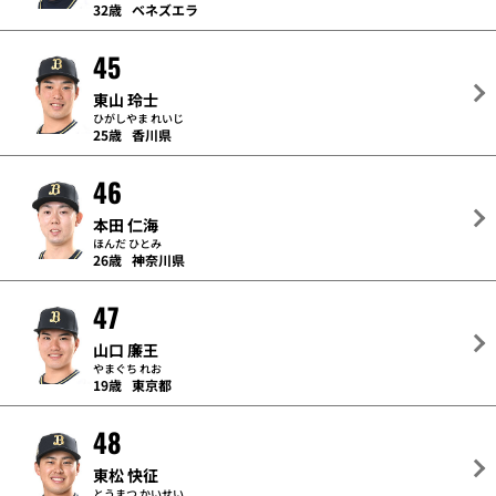
32歳
ベネズエラ
45
東山 玲士
ひがしやま れいじ
25歳
香川県
46
本田 仁海
ほんだ ひとみ
26歳
神奈川県
47
山口 廉王
やまぐち れお
19歳
東京都
48
東松 快征
とうまつ かいせい