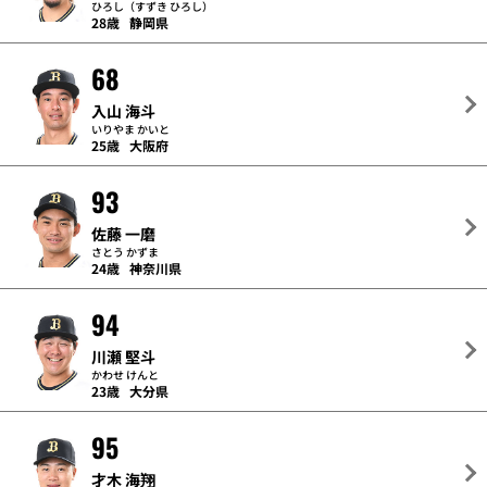
ひろし（すずき ひろし）
28歳
静岡県
68
入山 海斗
いりやま かいと
25歳
大阪府
93
佐藤 一磨
さとう かずま
24歳
神奈川県
94
川瀬 堅斗
かわせ けんと
23歳
大分県
95
才木 海翔