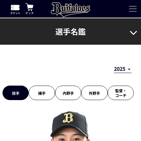
選手名鑑
監督・
投手
捕手
内野手
外野手
コーチ