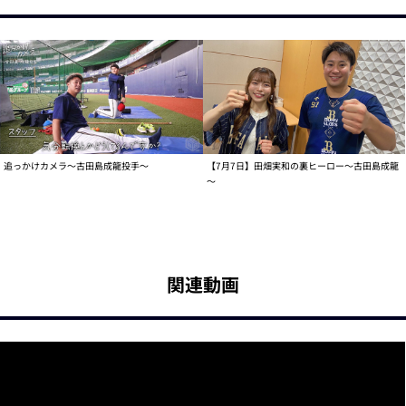
追っかけカメラ～古田島成龍投手～
【7月7日】田畑実和の裏ヒーロー～古田島成龍
～
関連動画