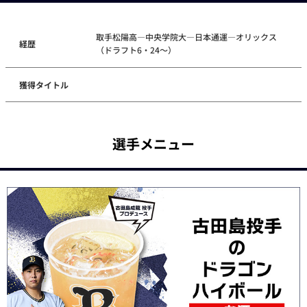
取手松陽高―中央学院大―日本通運―オリックス
経歴
（ドラフト6・24～）
獲得タイトル
選手メニュー