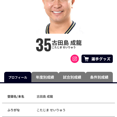
35
古田島 成龍
こたじま せいりゅう
年度別成績
試合別成績
条件別成績
プロフィール
登録名/本名
古田島 成龍
ふりがな
こたじま せいりゅう