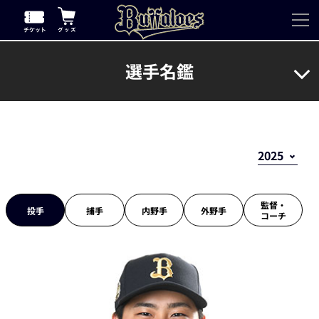
選手名鑑
監督・
投手
捕手
内野手
外野手
コーチ