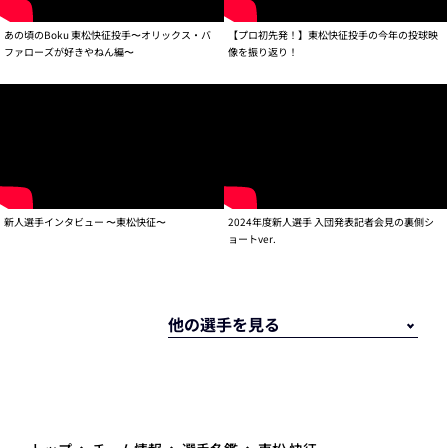
あの頃のBoku 東松快征投手〜オリックス・バ
【プロ初先発！】東松快征投手の今年の投球映
ファローズが好きやねん編〜
像を振り返り！
新人選手インタビュー 〜東松快征〜
2024年度新人選手 入団発表記者会見の裏側シ
ョートver.