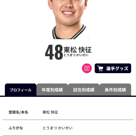
48
東松 快征
とうまつ かいせい
年度別成績
試合別成績
条件別成績
プロフィール
登録名/本名
東松 快征
ふりがな
とうまつ かいせい