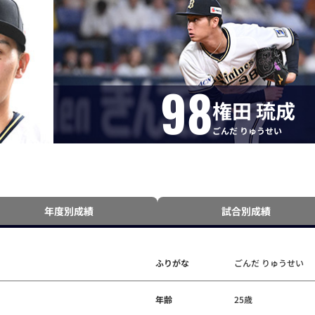
98
権田 琉成
ごんだ りゅうせい
年度別成績
試合別成績
ふりがな
ごんだ りゅうせい
年齢
25歳