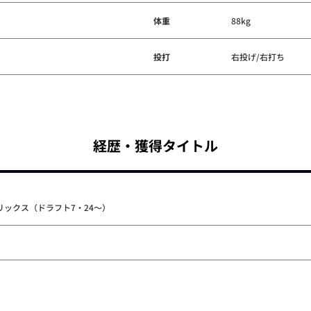
体重
88kg
投打
右投げ/右打ち
経歴・獲得タイトル
リックス（ドラフト7・24～）