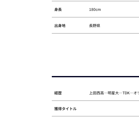
身長
180cm
出身地
長野県
経歴
上田西高―明星大―TDK―オ
獲得タイトル