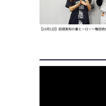
【10月1日】田畑実和の裏ヒーロー～権田琉