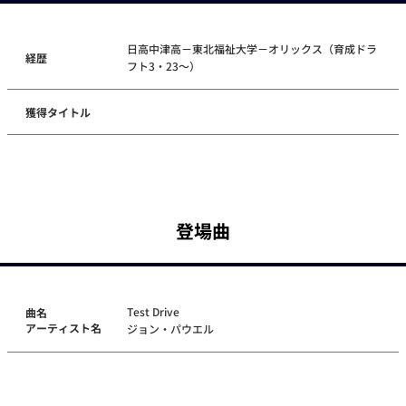
日高中津高－東北福祉大学－オリックス（育成ドラ
経歴
フト3・23～）
獲得タイトル
登場曲
Test Drive
曲名
アーティスト名
ジョン・パウエル