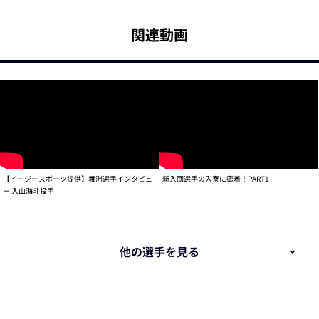
関連動画
【イージースポーツ提供】舞洲選手インタビュ
新入団選手の入寮に密着！PART1
ー 入山海斗投手