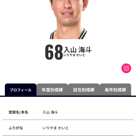
68
入山 海斗
いりやま かいと
年度別成績
試合別成績
条件別成績
プロフィール
登録名/本名
入山 海斗
ふりがな
いりやま かいと