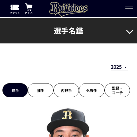
選手名鑑
監督・
投手
捕手
内野手
外野手
コーチ