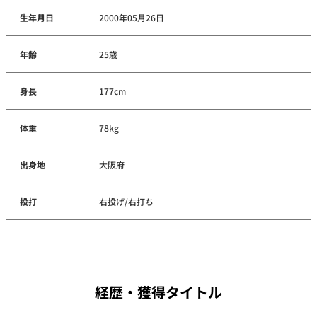
生年月日
2000年05月26日
年齢
25歳
身長
177cm
体重
78kg
出身地
大阪府
投打
右投げ/右打ち
経歴・獲得タイトル