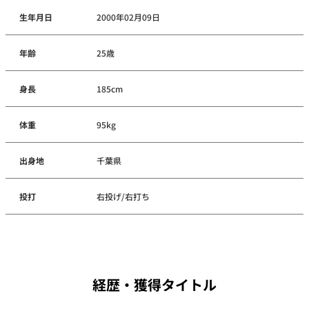
生年月日
2000年02月09日
年齢
25歳
身長
185cm
体重
95kg
出身地
千葉県
投打
右投げ/右打ち
経歴・獲得タイトル