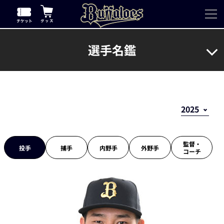
選手名鑑
監督・
投手
捕手
内野手
外野手
コーチ