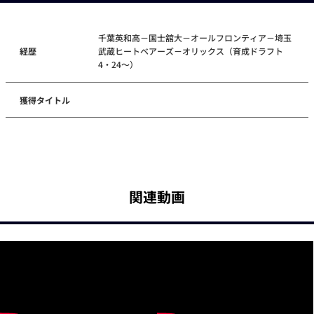
千葉英和高－国士舘大－オールフロンティア－埼玉
経歴
武蔵ヒートベアーズ－オリックス（育成ドラフト
4・24～）
獲得タイトル
関連動画