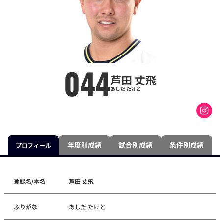
044
芦田 丈飛
あしだ たけと
年度別成績
試合別成績
条件別成績
プロフィール
登録名/本名
芦田 丈飛
ふりがな
あしだ たけと