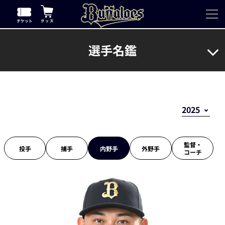
選手名鑑
監督・
投手
捕手
内野手
外野手
コーチ