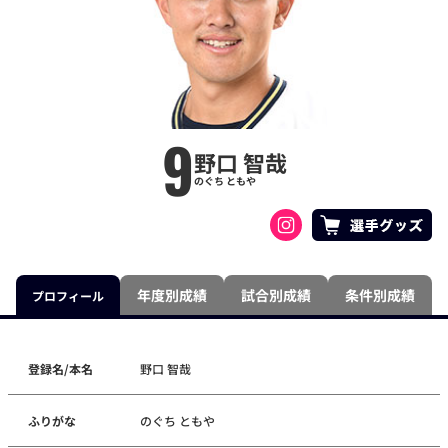
9
野口 智哉
のぐち ともや
年度別成績
試合別成績
条件別成績
プロフィール
登録名/本名
野口 智哉
ふりがな
のぐち ともや