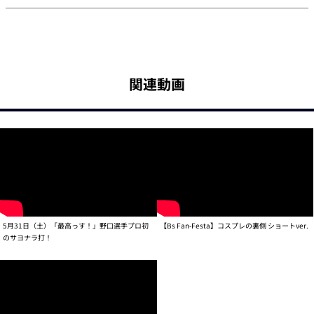
関連動画
5月31日（土）「最高っす！」野口選手プロ初
【Bs Fan-Festa】コスプレの裏側 ショートver.
のサヨナラ打！