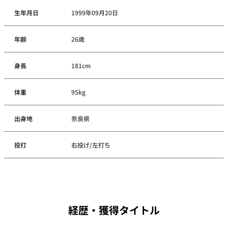
生年月日
1999年09月20日
年齢
26歳
身長
181cm
体重
95kg
出身地
奈良県
投打
右投げ/左打ち
経歴・獲得タイトル