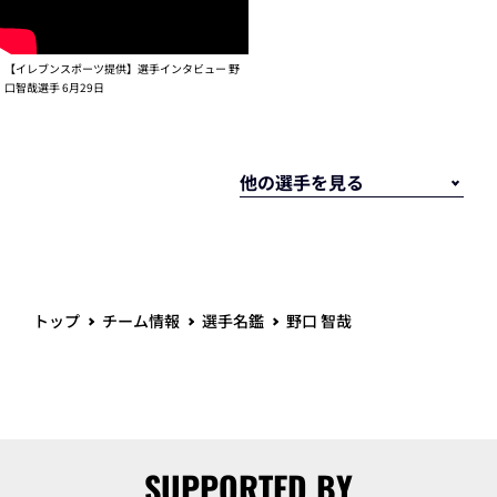
【イレブンスポーツ提供】選手インタビュー 野
口智哉選手 6月29日
トップ
チーム情報
選手名鑑
野口 智哉
SUPPORTED BY