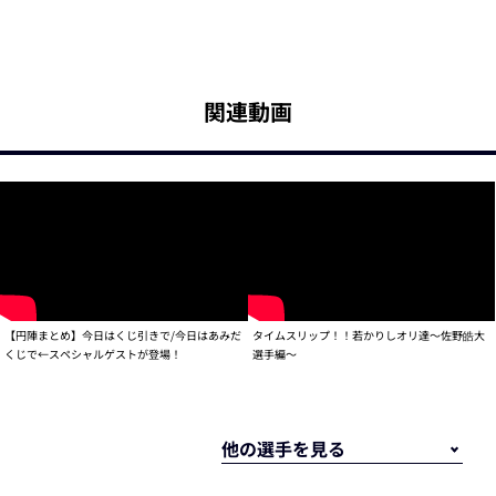
関連動画
【円陣まとめ】今日はくじ引きで/今日はあみだ
タイムスリップ！！若かりしオリ達～佐野皓大
くじで←スペシャルゲストが登場！
選手編～