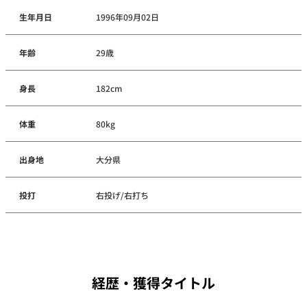
生年月日
1996年09月02日
年齢
29歳
身長
182cm
体重
80kg
出身地
大分県
投打
右投げ/右打ち
経歴・獲得タイトル