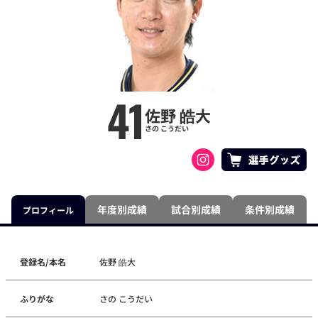
41
佐野 皓大
さの こうだい
年度別成績
試合別成績
条件別成績
プロフィール
登録名/本名
佐野 皓大
ふりがな
さの こうだい