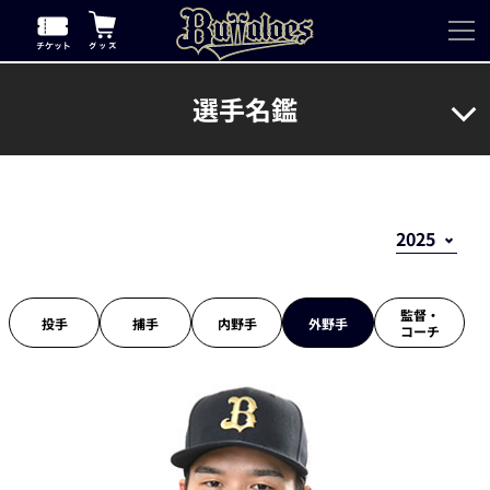
選手名鑑
監督・
投手
捕手
内野手
外野手
コーチ