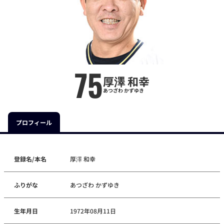
75
厚澤 和幸
あつざわ かずゆき
プロフィール
登録名/本名
厚澤 和幸
ふりがな
あつざわ かずゆき
生年月日
1972年08月11日