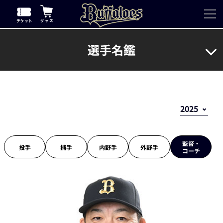
選手名鑑
監督・
投手
捕手
内野手
外野手
コーチ