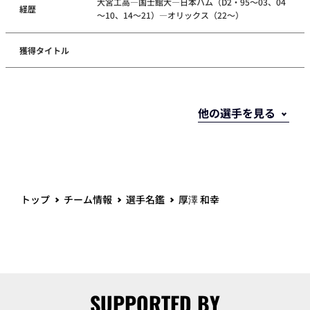
大宮工高―国士館大―日本ハム（D2・95～03、04
経歴
～10、14～21）―オリックス（22～）
獲得タイトル
トップ
チーム情報
選手名鑑
厚澤 和幸
SUPPORTED BY