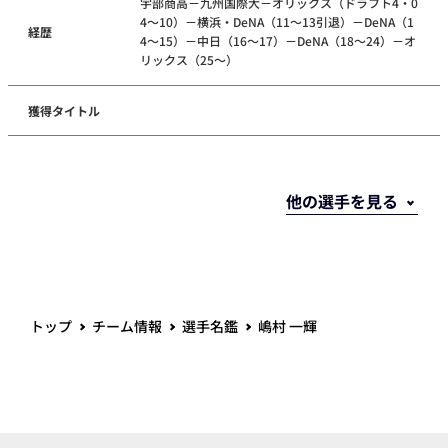
宇部商高－九州国際大－オリックス（ドラフト4・0
4～10）－横浜・DeNA（11～13引退）－DeNA（1
経歴
4～15）－中日（16～17）－DeNA（18～24）－オ
リックス（25～）
獲得タイトル
トップ
チーム情報
選手名鑑
嶋村 一輝