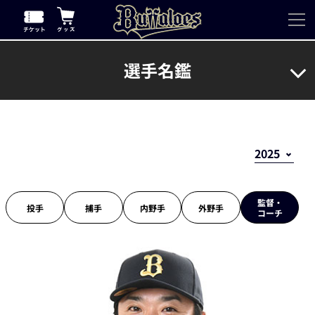
選手名鑑
監督・
投手
捕手
内野手
外野手
コーチ