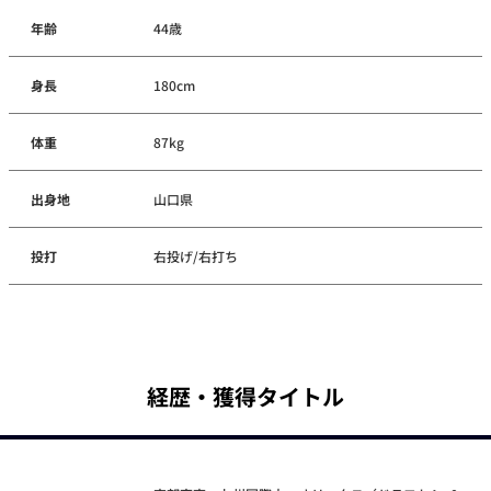
年齢
44歳
身長
180cm
体重
87kg
出身地
山口県
投打
右投げ/右打ち
経歴・獲得タイトル