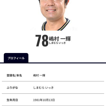
78
嶋村 一輝
しまむら いっき
プロフィール
登録名/本名
嶋村 一輝
ふりがな
しまむら いっき
生年月日
1981年10月13日