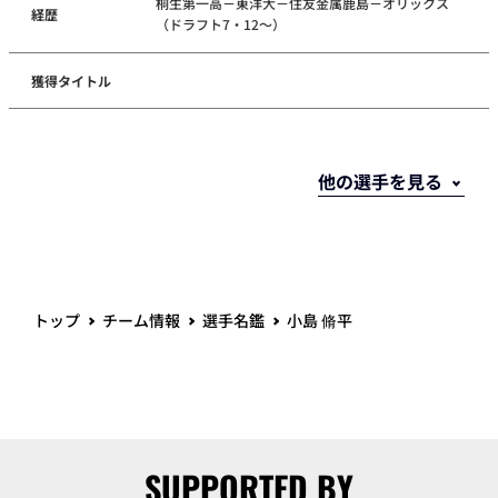
桐生第一高－東洋大－住友金属鹿島－オリックス
経歴
（ドラフト7・12～）
獲得タイトル
トップ
チーム情報
選手名鑑
小島 脩平
SUPPORTED BY