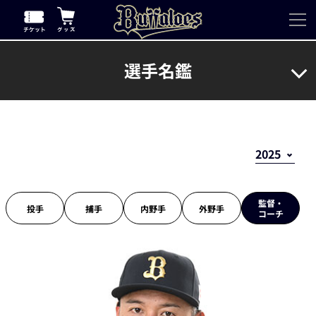
選手名鑑
監督・
投手
捕手
内野手
外野手
コーチ