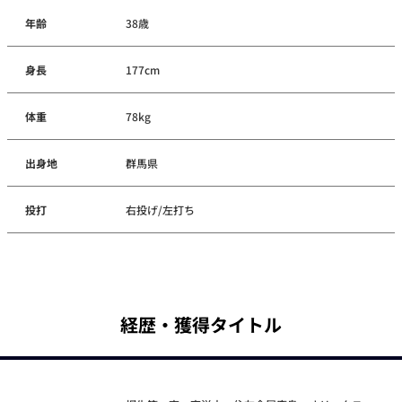
年齢
38歳
身長
177cm
体重
78kg
出身地
群馬県
投打
右投げ/左打ち
経歴・獲得タイトル