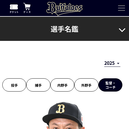
選手名鑑
監督・
投手
捕手
内野手
外野手
コーチ