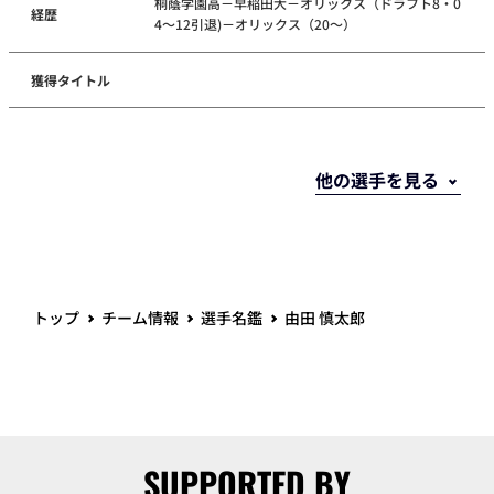
桐蔭学園高－早稲田大－オリックス（ドラフト8・0
経歴
4～12引退)－オリックス（20～）
獲得タイトル
トップ
チーム情報
選手名鑑
由田 慎太郎
SUPPORTED BY