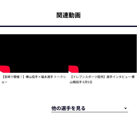
関連動画
【宮崎で開催！】横山投手×福永選手 トークシ
【イレブンスポーツ提供】選手インタビュー 横
ョー
山楓投手 6月5日