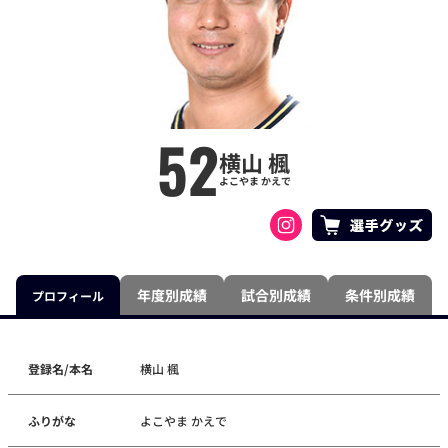
52
横山 楓
よこやま かえで
年度別成績
試合別成績
条件別成績
プロフィール
登録名/本名
横山 楓
ふりがな
よこやま かえで