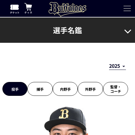
選手名鑑
監督・
投手
捕手
内野手
外野手
コーチ