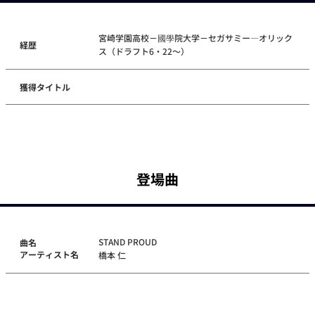
宮崎学園高校－國學院大学－セガサミー―オリック
経歴
ス（ドラフト6・22～）
獲得タイトル
登場曲
STAND PROUD
曲名
アーティスト名
橋本 仁