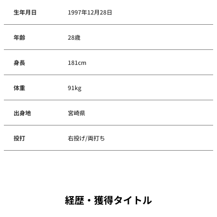
生年月日
1997年12月28日
年齢
28歳
身長
181cm
体重
91kg
出身地
宮崎県
投打
右投げ/両打ち
経歴・獲得タイトル