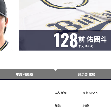
128
前 佑囲斗
まえ ゆいと
年度別成績
試合別成績
ふりがな
まえ ゆいと
年齢
24歳