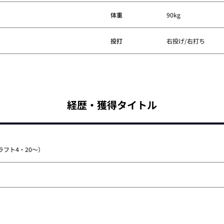
体重
90kg
投打
右投げ/右打ち
経歴・獲得タイトル
フト4・20～）