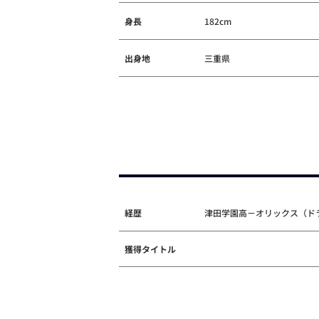
身長
182cm
出身地
三重県
経歴
津田学園高－オリックス（ドラ
獲得タイトル