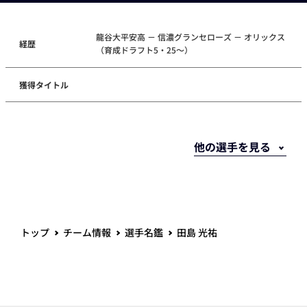
龍谷大平安高 － 信濃グランセローズ － オリックス
経歴
（育成ドラフト5・25～）
獲得タイトル
トップ
チーム情報
選手名鑑
田島 光祐