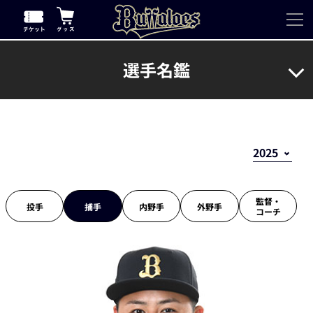
選手名鑑
監督・
投手
捕手
内野手
外野手
コーチ