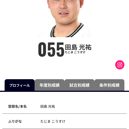
055
田島 光祐
たじま こうすけ
年度別成績
試合別成績
条件別成績
プロフィール
登録名/本名
田島 光祐
ふりがな
たじま こうすけ