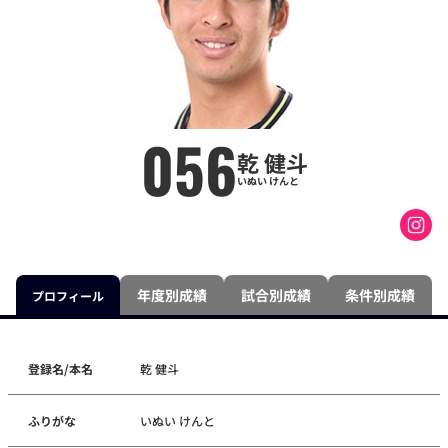
056
乾 健斗
いぬい けんと
年度別成績
試合別成績
条件別成績
プロフィール
登録名/本名
乾 健斗
ふりがな
いぬい けんと