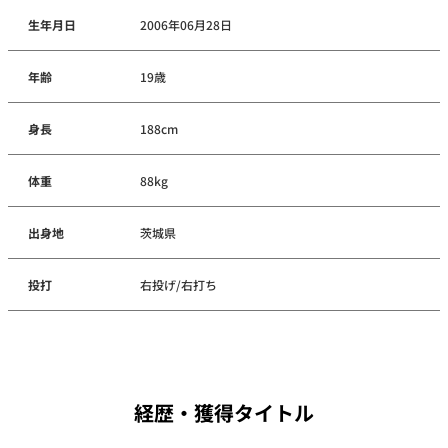
生年月日
2006年06月28日
年齢
19歳
身長
188cm
体重
88kg
出身地
茨城県
投打
右投げ/右打ち
経歴・獲得タイトル