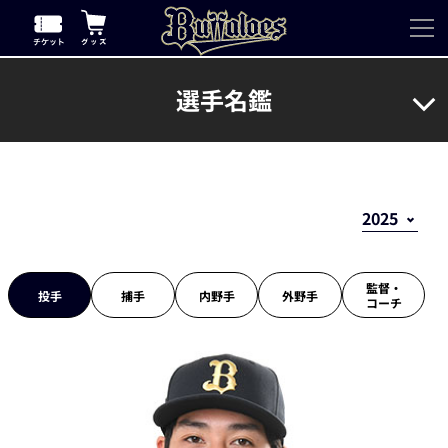
選手名鑑
監督・
投手
捕手
内野手
外野手
コーチ