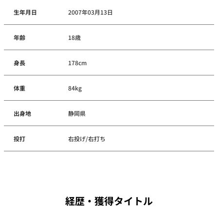
生年月日
2007年03月13日
年齢
18歳
身長
178cm
体重
84kg
出身地
静岡県
投打
右投げ/右打ち
経歴・獲得タイトル