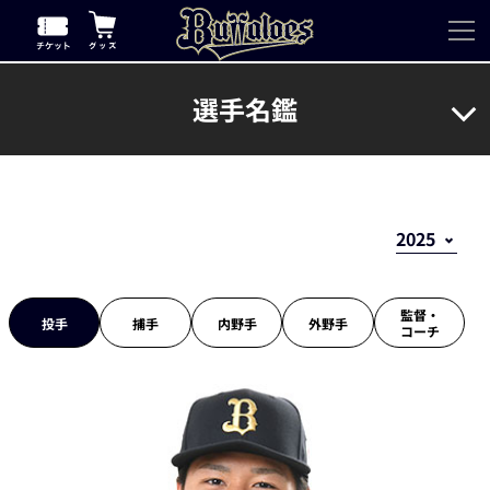
選手名鑑
監督・
投手
捕手
内野手
外野手
コーチ