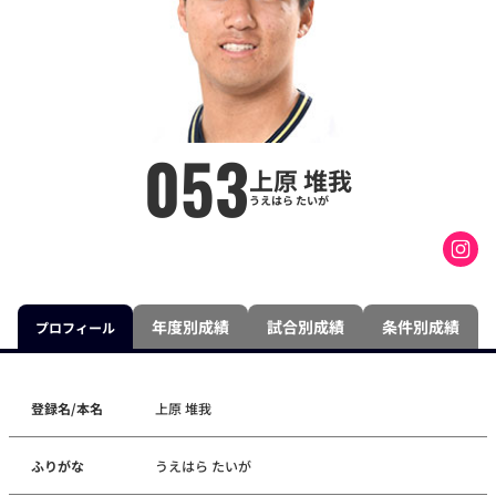
053
上原 堆我
うえはら たいが
年度別成績
試合別成績
条件別成績
プロフィール
登録名/本名
上原 堆我
ふりがな
うえはら たいが