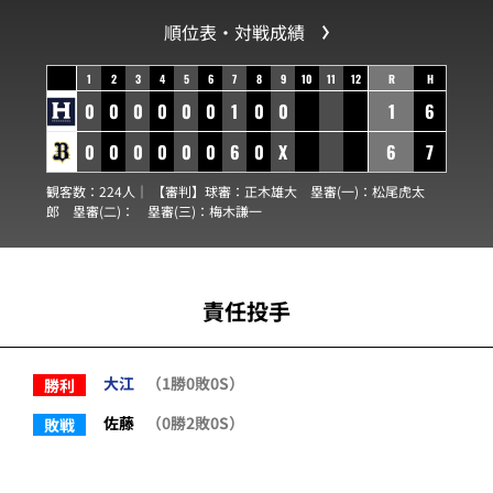
順位表・対戦成績
1
2
3
4
5
6
7
8
9
10
11
12
R
H
0
0
0
0
0
0
1
0
0
1
6
0
0
0
0
0
0
6
0
X
6
7
観客数：224人｜ 【審判】球審：
正木雄大
塁審(一)：
松尾虎太
郎
塁審(二)：
塁審(三)：
梅木謙一
責任投手
大江
（1勝0敗0S）
勝利
佐藤
（0勝2敗0S）
敗戦