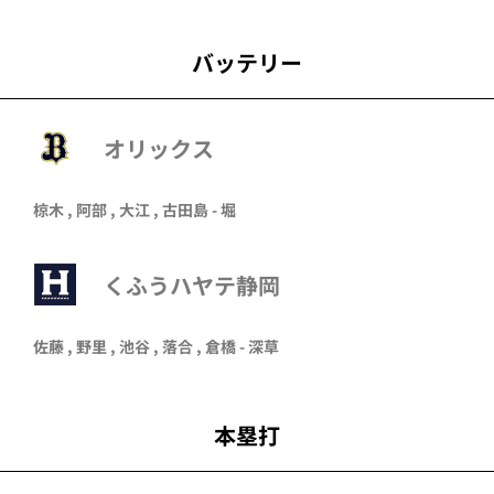
バッテリー
オリックス
椋木
,
阿部
,
大江
,
古田島
-
堀
くふうハヤテ静岡
佐藤 , 野里 , 池谷 , 落合 , 倉橋 - 深草
本塁打