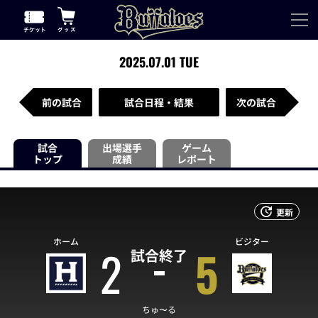
2025.07.01 TUE
前の試合
試合日程・結果
次の試合
試合
出場選手
ゲーム
トップ
成績
レポート
更新
ホーム
ビジター
2
5
試合終了
ちゅ〜る