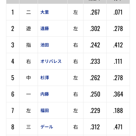
1
.267
.071
二
左
大里
2
.302
.278
遊
左
遠藤
3
.242
.412
指
右
池田
4
.233
.111
右
右
オリバレス
5
.262
.278
中
左
杉澤
6
.250
.364
一
右
内藤
7
.229
.188
左
左
福田
8
.312
.471
三
右
デール