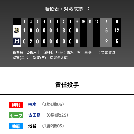
順位表・対戦成績
1
2
3
4
5
6
7
8
9
10
11
12
R
H
1
0
0
0
0
1
3
0
0
5
12
0
2
0
0
0
0
0
0
0
2
5
観客数：248人｜ 【審判】球審：
西沢一希
塁審(一)：
宮武賢汰
塁審(二)：
塁審(三)：
松尾虎太郎
責任投手
椋木
（2勝1敗0S）
勝利
古田島
（0勝0敗2S）
セーブ
池谷
（1勝2敗0S）
敗戦