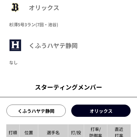
オリックス
杉澤
5号3ラン
(7回・
池谷
)
くふうハヤテ静岡
なし
スターティングメンバー
くふうハヤテ静岡
オリックス
打率/
直近
打順
位置
選手名
打/投
防御率
打率