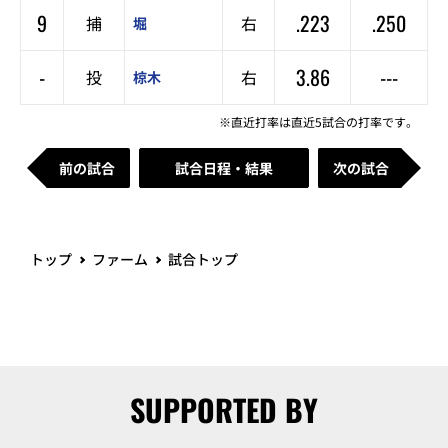
9
.223
.250
捕
右
堀
-
3.86
---
投
右
椋木
※直近打率は直近5試合の打率です。
前の試合
試合日程・結果
次の試合
トップ
ファーム
試合トップ
SUPPORTED BY