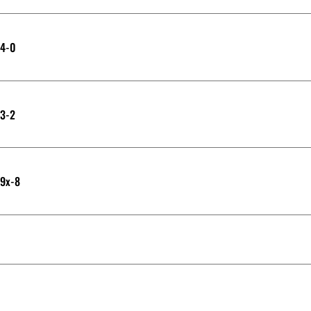
4-0
3-2
9x-8