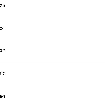
2-5
2-1
3-7
1-2
6-3