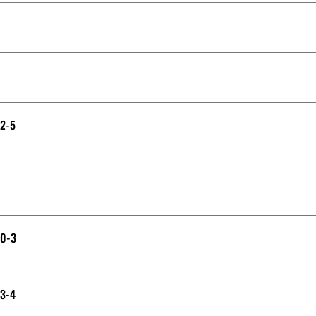
2-5
0-3
3-4