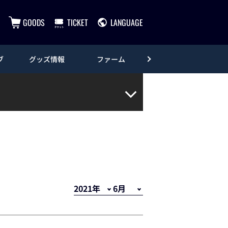
GOODS
TICKET
LANGUAGE
ブ
グッズ情報
ファーム
エンタメ