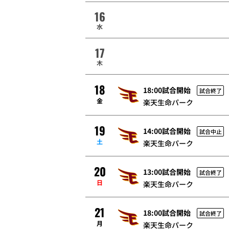
16
水
17
木
18
18:00試合開始
試合終了
金
楽天生命パーク
19
14:00試合開始
試合中止
土
楽天生命パーク
20
13:00試合開始
試合終了
日
楽天生命パーク
21
18:00試合開始
試合終了
月
楽天生命パーク