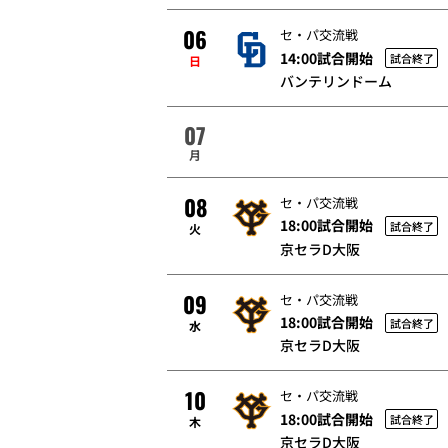
06
セ・パ交流戦
14:00試合開始
試合終了
日
バンテリンドーム
07
月
08
セ・パ交流戦
18:00試合開始
試合終了
火
京セラD大阪
09
セ・パ交流戦
18:00試合開始
試合終了
水
京セラD大阪
10
セ・パ交流戦
18:00試合開始
試合終了
木
京セラD大阪