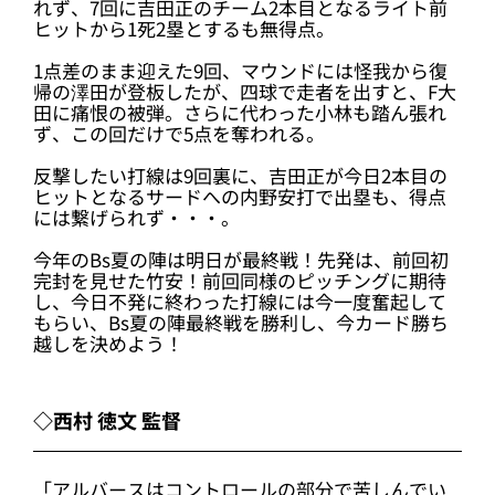
れず、7回に吉田正のチーム2本目となるライト前
ヒットから1死2塁とするも無得点。
1点差のまま迎えた9回、マウンドには怪我から復
帰の澤田が登板したが、四球で走者を出すと、F大
田に痛恨の被弾。さらに代わった小林も踏ん張れ
ず、この回だけで5点を奪われる。
反撃したい打線は9回裏に、吉田正が今日2本目の
ヒットとなるサードへの内野安打で出塁も、得点
には繋げられず・・・。
今年のBs夏の陣は明日が最終戦！先発は、前回初
完封を見せた竹安！前回同様のピッチングに期待
し、今日不発に終わった打線には今一度奮起して
もらい、Bs夏の陣最終戦を勝利し、今カード勝ち
越しを決めよう！
◇西村 徳文 監督
「アルバースはコントロールの部分で苦しんでい