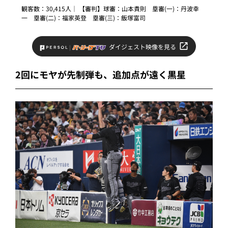
観客数：30,415人｜ 【審判】球審：山本貴則 塁審(一)：丹波幸
一 塁審(二)：福家英登 塁審(三)：飯塚富司
ダイジェスト映像を見る
2回にモヤが先制弾も、追加点が遠く黒星