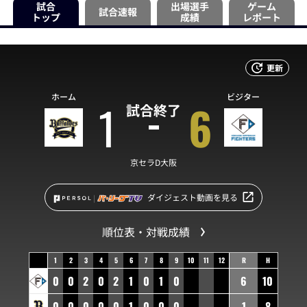
試合
出場選手
ゲーム
試合速報
トップ
成績
レポート
更新
ホーム
ビジター
1
6
試合終了
京セラD大阪
ダイジェスト動画を見る
順位表・対戦成績
1
2
3
4
5
6
7
8
9
10
11
12
R
H
0
0
2
0
2
1
0
1
0
6
10
0
0
0
0
0
1
0
0
0
1
8