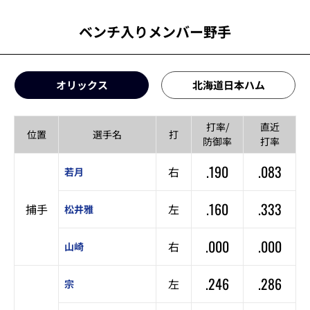
ベンチ入りメンバー野手
オリックス
北海道日本ハム
打率/
直近
位置
選手名
打
防御率
打率
.190
.083
右
若月
.160
.333
捕手
左
松井雅
.000
.000
右
山崎
.246
.286
左
宗