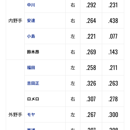
.292
.231
右
中川
.264
.438
内野手
右
安達
.221
.077
左
小島
.269
.143
右
鈴木昂
.258
.211
左
福田
.326
.263
左
吉田正
.307
.278
右
ロメロ
.267
.300
外野手
左
モヤ
.207
.308
左
西浦