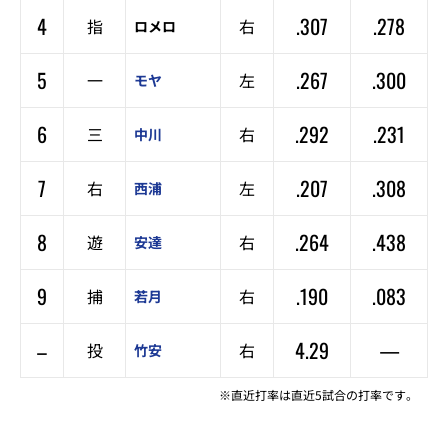
4
.307
.278
指
右
ロメロ
5
.267
.300
一
左
モヤ
6
.292
.231
三
右
中川
7
.207
.308
右
左
西浦
8
.264
.438
遊
右
安達
9
.190
.083
捕
右
若月
–
4.29
—
投
右
竹安
※直近打率は直近5試合の打率です。