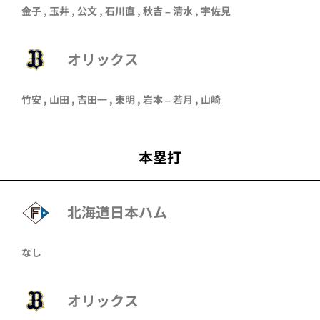
金子
,
玉井
,
公文
, 石川直 ,
秋吉
–
清水
,
宇佐見
オリックス
竹安
,
山田
,
吉田一
,
東明
,
岩本
–
若月
,
山崎
本塁打
北海道日本ハム
なし
オリックス