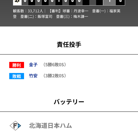
観客数：33,712人｜ 【審判】球審：
丹波幸一
塁審(一)：
福家英
登
塁審(二)：
飯塚富司
塁審(三)：
梅木謙一
責任投手
金子
（5勝6敗0S）
勝利
竹安
（3勝2敗0S）
敗戦
バッテリー
北海道日本ハム