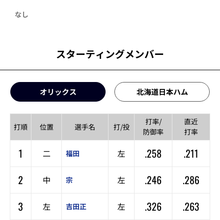
なし
スターティングメンバー
オリックス
北海道日本ハム
打率/
直近
打順
位置
選手名
打/投
防御率
打率
1
.258
.211
二
左
福田
2
.246
.286
中
左
宗
3
.326
.263
左
左
吉田正