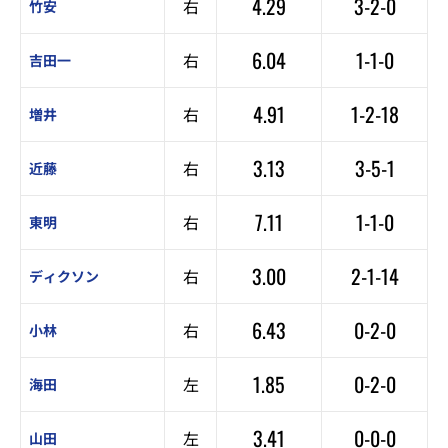
4.29
3-2-0
右
竹安
6.04
1-1-0
右
吉田一
4.91
1-2-18
右
増井
3.13
3-5-1
右
近藤
7.11
1-1-0
右
東明
3.00
2-1-14
右
ディクソン
6.43
0-2-0
右
小林
1.85
0-2-0
左
海田
3.41
0-0-0
左
山田