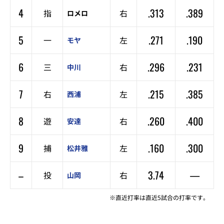
4
.313
.389
指
右
ロメロ
5
.271
.190
一
左
モヤ
6
.296
.231
三
右
中川
7
.215
.385
右
左
西浦
8
.260
.400
遊
右
安達
9
.160
.300
捕
左
松井雅
–
3.74
—
投
右
山岡
※直近打率は直近5試合の打率です。