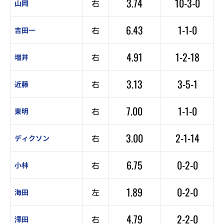
3.74
10-3-0
右
山岡
6.43
1-1-0
右
吉田一
4.91
1-2-18
右
増井
3.13
3-5-1
右
近藤
7.00
1-1-0
右
東明
3.00
2-1-14
右
ディクソン
6.75
0-2-0
右
小林
1.89
0-2-0
左
海田
4.79
2-2-0
右
澤田