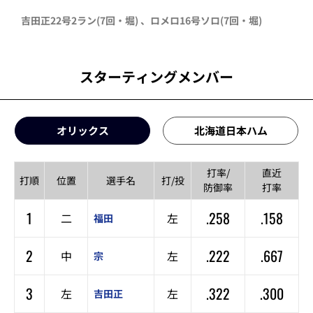
吉田正
22号2ラン
(7回・
堀
)
、
ロメロ
16号ソロ
(7回・
堀
)
スターティングメンバー
オリックス
北海道日本ハム
打率/
直近
打順
位置
選手名
打/投
防御率
打率
1
.258
.158
二
左
福田
2
.222
.667
中
左
宗
3
.322
.300
左
左
吉田正