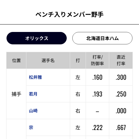
ベンチ入りメンバー野手
オリックス
北海道日本ハム
打率/
直近
位置
選手名
打
防御率
打率
.160
.300
左
松井雅
.193
.250
捕手
右
若月
–
.000
右
山崎
.222
.667
左
宗