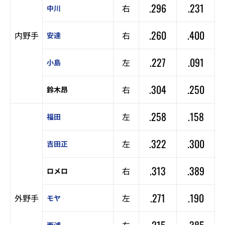
.296
.231
右
中川
.260
.400
内野手
右
安達
.227
.091
左
小島
.304
.250
右
鈴木昂
.258
.158
左
福田
.322
.300
左
吉田正
.313
.389
右
ロメロ
.271
.190
外野手
左
モヤ
.215
.385
左
西浦