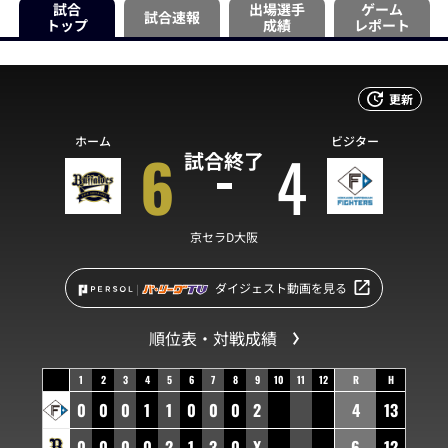
試合
出場選手
ゲーム
試合速報
トップ
成績
レポート
更新
ホーム
ビジター
6
4
試合終了
京セラD大阪
ダイジェスト動画を見る
順位表・対戦成績
1
2
3
4
5
6
7
8
9
10
11
12
R
H
0
0
0
1
1
0
0
0
2
4
13
0
0
0
0
2
1
3
0
X
6
12