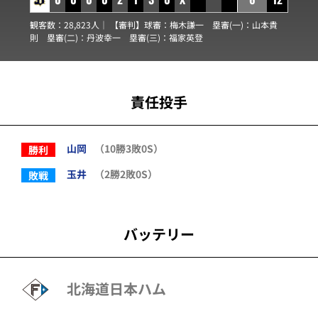
観客数：28,823人｜ 【審判】球審：
梅木謙一
塁審(一)：
山本貴
則
塁審(二)：
丹波幸一
塁審(三)：
福家英登
責任投手
山岡
（10勝3敗0S）
勝利
玉井
（2勝2敗0S）
敗戦
バッテリー
北海道日本ハム