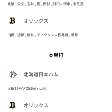
北浦
,
公文
,
玉井
,
堀
,
西村
,
村田
–
清水
,
宇佐見
オリックス
山岡
,
近藤
,
増井
,
ディクソン
– 松井雅 ,
若月
本塁打
北海道日本ハム
大田
16号ソロ
(5回・
山岡
)
オリックス