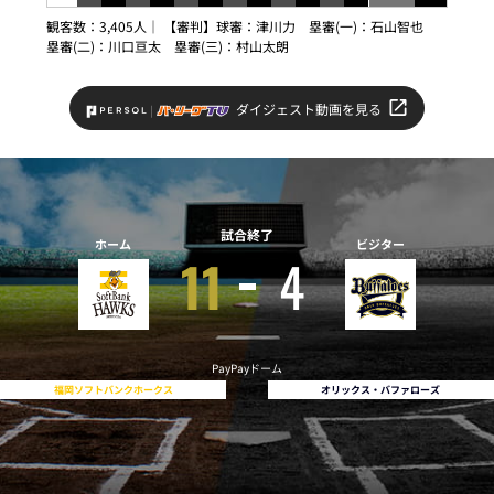
観客数：3,405人｜ 【審判】球審：津川力 塁審(一)：石山智也
塁審(二)：川口亘太 塁審(三)：村山太朗
ダイジェスト動画を見る
試合終了
ホーム
ビジター
11
4
PayPayドーム
福岡ソフトバンクホークス
オリックス・バファローズ