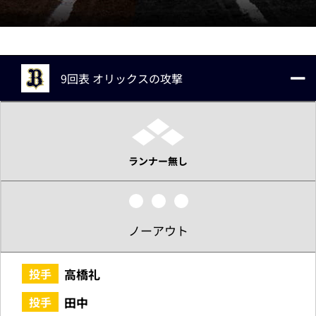
9回表 オリックスの攻撃
ランナー無し
ノーアウト
高橋礼
投手
田中
投手