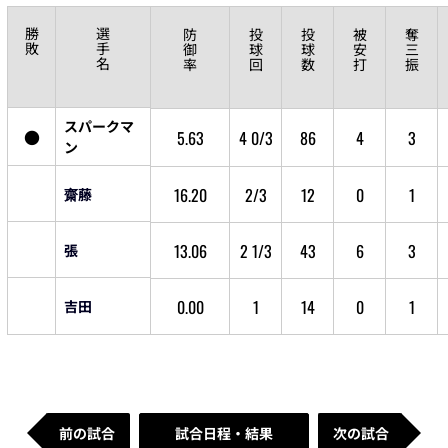
勝
選
防
投
投
被
奪
敗
手
御
球
球
安
三
名
率
回
数
打
振
スパークマ
●
5.63
4 0/3
86
4
3
ン
16.20
2/3
12
0
1
齋藤
13.06
2 1/3
43
6
3
張
0.00
1
14
0
1
吉田
前の試合
試合日程・結果
次の試合