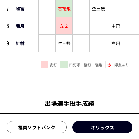
7
頓宮
右犠飛
空三振
8
若月
左２
中飛
9
紅林
空三振
左飛
安打
四死球・犠打・犠飛
赤
得点あり
出場選手投手成績
福岡ソフトバンク
オリックス