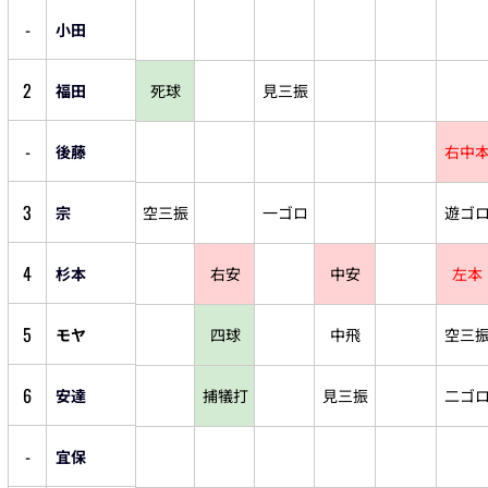
-
小田
2
福田
死球
見三振
-
後藤
右中
3
宗
空三振
一ゴロ
遊ゴ
4
杉本
右安
中安
左本
5
モヤ
四球
中飛
空三
6
安達
捕犠打
見三振
二ゴ
-
宜保