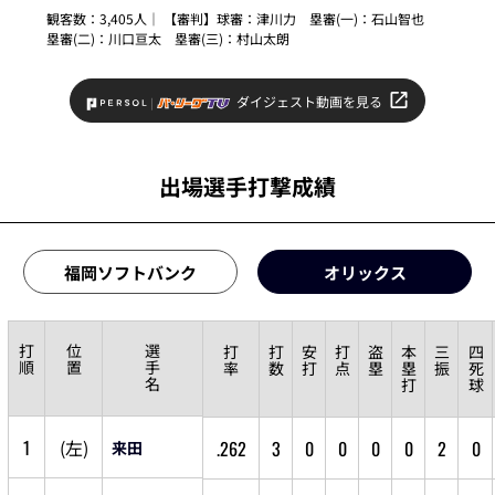
観客数：3,405人｜ 【審判】球審：
津川力
塁審(一)：
石山智也
塁審(二)：
川口亘太
塁審(三)：
村山太朗
ダイジェスト動画を見る
出場選手打撃成績
福岡ソフトバンク
オリックス
打
位
選
打
打
安
打
盗
本
三
四
順
置
手
率
数
打
点
塁
塁
振
死
名
打
球
1
(
左
)
.262
3
0
0
0
0
2
0
来田