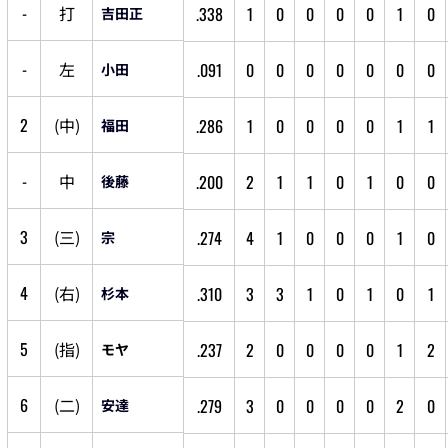
-
打
.338
1
0
0
0
0
1
0
吉田正
-
左
.091
0
0
0
0
0
0
0
小田
2
(
中
)
.286
1
0
0
0
0
1
1
福田
-
中
.200
2
1
1
0
1
0
0
後藤
3
(
三
)
.274
4
1
0
0
0
1
0
宗
4
(
右
)
.310
3
3
1
0
1
0
1
杉本
5
(
指
)
.237
2
0
0
0
0
1
2
モヤ
6
(
二
)
.279
3
0
0
0
0
2
0
安達