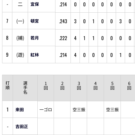
-
二
.214
0
0
0
0
0
0
0
宜保
7
(
一
)
.243
3
0
1
0
0
3
0
頓宮
8
(
捕
)
.222
4
1
1
0
0
0
0
若月
9
(
遊
)
.214
4
0
0
0
0
1
0
紅林
打
選
1
2
3
4
5
6
順
手
回
回
回
回
回
回
名
1
来田
一ゴロ
空三振
空三振
-
吉田正