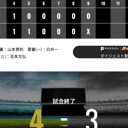
3
4
5
6
7
8
9
10
11
1
1
0
0
0
0
0
1
1
1
0
0
0
X
球審：山本貴則 塁審(一)：白井一
ダイジェスト
(三)：吉本文弘
試合終了
4
3