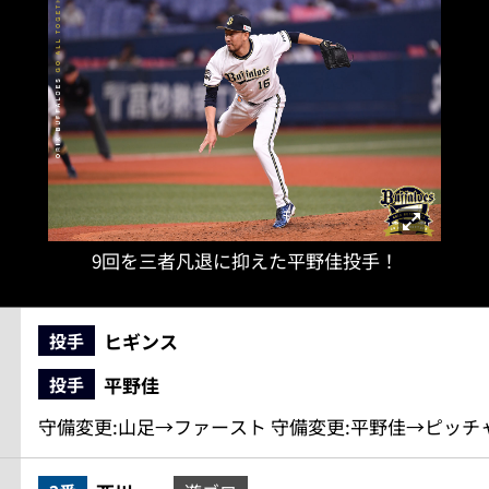
9回を三者凡退に抑えた平野佳投手！
ヒギンス
投手
平野佳
投手
守備変更:山足→ファースト 守備変更:平野佳→ピッチ