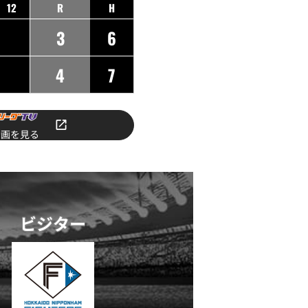
12
R
H
3
6
4
7
動画を見る
ビジター