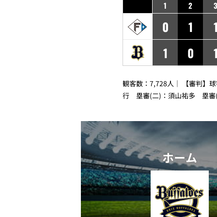
1
2
0
1
1
0
観客数：7,728人｜ 【審判】
行 塁審(二)：須山祐多 塁審
ホーム