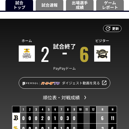
試合
出場選手
ゲーム
試合速報
トップ
成績
レポート
更新
ホーム
ビジター
2
6
試合終了
PayPayドーム
ダイジェスト動画を見る
順位表・対戦成績
1
2
3
4
5
6
7
8
9
10
11
12
R
H
0
0
0
2
0
1
0
3
0
6
11
0
0
0
0
1
0
1
0
0
2
6