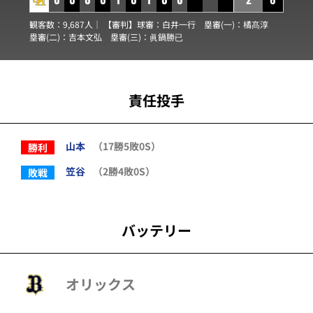
観客数：9,687人｜ 【審判】球審：
白井一行
塁審(一)：
橘髙淳
塁審(二)：
吉本文弘
塁審(三)：
眞鍋勝已
責任投手
山本
（17勝5敗0S）
勝利
笠谷
（2勝4敗0S）
敗戦
バッテリー
オリックス