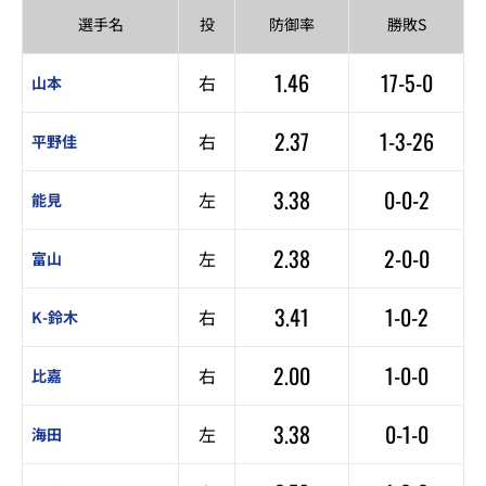
選手名
投
防御率
勝敗S
1.46
17-5-0
右
山本
2.37
1-3-26
右
平野佳
3.38
0-0-2
左
能見
2.38
2-0-0
左
富山
3.41
1-0-2
右
K-鈴木
2.00
1-0-0
右
比嘉
3.38
0-1-0
左
海田