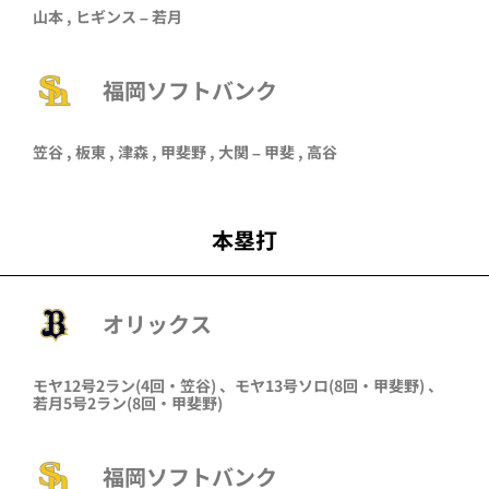
山本
,
ヒギンス
–
若月
福岡ソフトバンク
笠谷
,
板東
,
津森
,
甲斐野
,
大関
–
甲斐
,
高谷
本塁打
オリックス
モヤ
12号2ラン
(4回・
笠谷
)
、
モヤ
13号ソロ
(8回・
甲斐野
)
、
若月
5号2ラン
(8回・
甲斐野
)
福岡ソフトバンク