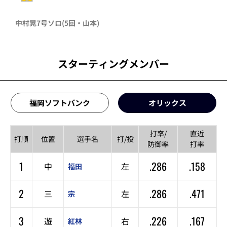
中村晃
7号ソロ
(5回・
山本
)
スターティングメンバー
福岡ソフトバンク
オリックス
打率/
直近
打順
位置
選手名
打/投
防御率
打率
1
.286
.158
中
左
福田
2
.286
.471
三
左
宗
3
.226
.167
遊
右
紅林