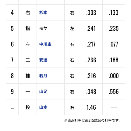
4
.303
.133
右
右
杉本
5
.241
.235
指
左
モヤ
6
.217
.077
左
右
中川圭
7
.266
.188
二
右
安達
8
.216
.000
捕
右
若月
9
.348
.556
一
右
山足
–
1.46
—
投
右
山本
※直近打率は直近5試合の打率です。