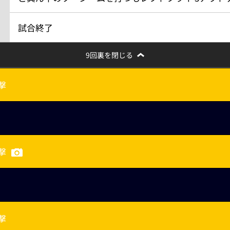
試合終了
9回裏を閉じる
撃
撃
撃