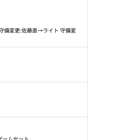
守備変更:佐藤直→ライト 守備変
ゲームセット