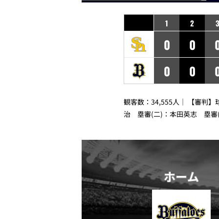
1
2
0
0
0
0
観客数：34,555人｜ 【審判
治 塁審(二)：本田英志 塁審
ホーム