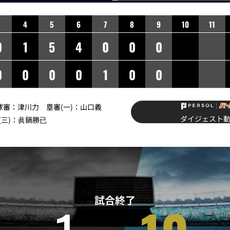
3
4
5
6
7
8
9
10
11
0
1
5
4
0
0
0
0
0
0
0
1
0
0
】球審：津川力 塁審(一)：山口義
ダイジェスト
(三)：眞鍋勝已
試合終了