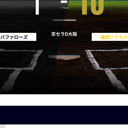
1
10
京セラD大阪
・バファローズ
福岡ソフトバ