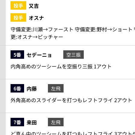
又吉
投手
オスナ
投手
守備変更:川瀬→ファースト 守備変更:野村→ショート 
更:オスナ→ピッチャー
セデーニョ
5番
空三振
内角高めのツーシームを空振り三振 1アウト
内藤
6番
左飛
外角高めのスライダーを打つもレフトフライ 2アウト
来田
7番
左飛
ど真ん中のツーシームを打つもレフトフライ 3アウト