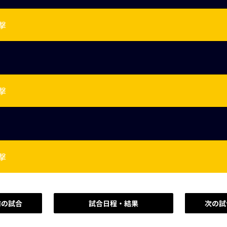
撃
撃
撃
前の試合
試合日程・結果
次の試