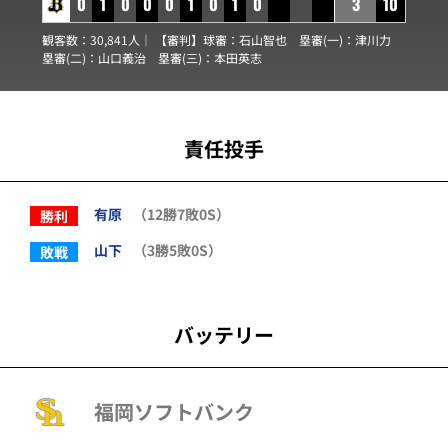
0
1
0
0
0
1
0
1
0
3
10
観客数：30,841人｜ 【審判】球審：
石山智也
塁審(一)：
津川力
塁審(二)：
山口義治
塁審(三)：
本田英志
責任投手
有原
（12勝7敗0S）
勝利
山下
（3勝5敗0S）
敗戦
バッテリー
福岡ソフトバンク