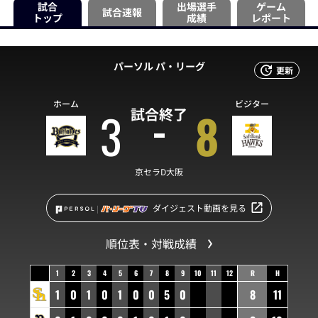
試合
出場選手
ゲーム
試合速報
トップ
成績
レポート
パーソル パ・リーグ
更新
ホーム
ビジター
3
8
試合終了
京セラD大阪
ダイジェスト動画を見る
順位表・対戦成績
1
2
3
4
5
6
7
8
9
10
11
12
R
H
1
0
1
0
1
0
0
5
0
8
11