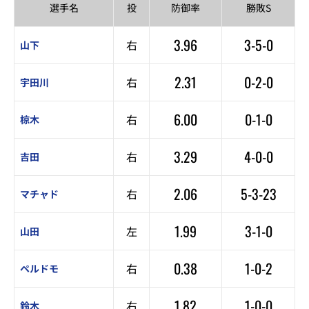
選手名
投
防御率
勝敗S
3.96
3-5-0
右
山下
2.31
0-2-0
右
宇田川
6.00
0-1-0
右
椋木
3.29
4-0-0
右
吉田
2.06
5-3-23
右
マチャド
1.99
3-1-0
左
山田
0.38
1-0-2
右
ペルドモ
1.82
1-0-0
右
鈴木