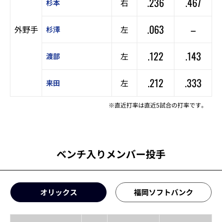
.236
.467
右
杉本
.063
–
外野手
左
杉澤
.122
.143
左
渡部
.212
.333
左
来田
※直近打率は直近5試合の打率です。
ベンチ入りメンバー投手
オリックス
福岡ソフトバンク