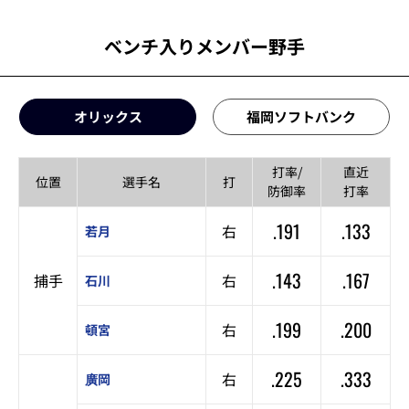
ベンチ入りメンバー野手
オリックス
福岡ソフトバンク
打率/
直近
位置
選手名
打
防御率
打率
.191
.133
右
若月
.143
.167
捕手
右
石川
.199
.200
右
頓宮
.225
.333
右
廣岡