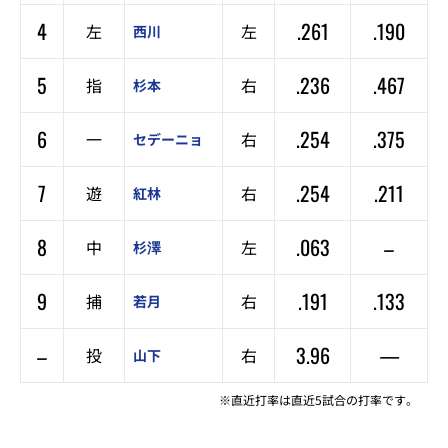
4
.261
.190
左
左
西川
5
.236
.467
指
右
杉本
6
.254
.375
一
右
セデーニョ
7
.254
.211
遊
右
紅林
8
.063
–
中
左
杉澤
9
.191
.133
捕
右
若月
–
3.96
—
投
右
山下
※直近打率は直近5試合の打率です。