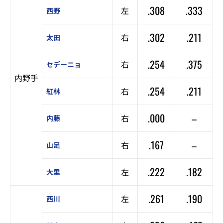
.308
.333
左
西野
.302
.211
右
太田
.254
.375
右
セデーニョ
内野手
.254
.211
右
紅林
.000
–
右
内藤
.167
–
右
山足
.222
.182
左
大里
.261
.190
左
西川