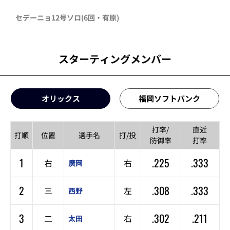
セデーニョ
12号ソロ
(6回・
有原
)
スターティングメンバー
オリックス
福岡ソフトバンク
打率/
直近
打順
位置
選手名
打/投
防御率
打率
1
.225
.333
右
右
廣岡
2
.308
.333
三
左
西野
3
.302
.211
二
右
太田