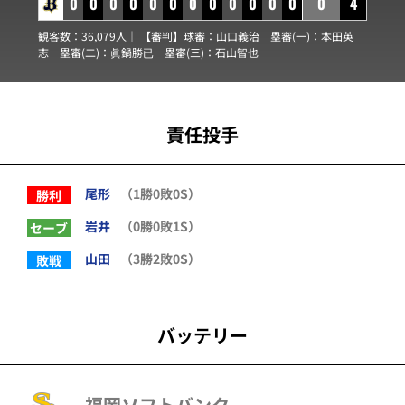
0
0
0
0
0
0
0
0
0
0
0
0
0
4
観客数：36,079人｜ 【審判】球審：
山口義治
塁審(一)：
本田英
志
塁審(二)：
眞鍋勝已
塁審(三)：
石山智也
責任投手
尾形
（1勝0敗0S）
勝利
岩井
（0勝0敗1S）
セーブ
山田
（3勝2敗0S）
敗戦
バッテリー
福岡ソフトバンク