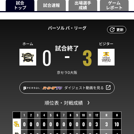
試合
出場選手
ゲーム
試合速報
トップ
成績
レポート
パーソル パ・リーグ
更新
ホーム
ビジター
0
3
試合終了
京セラD大阪
ダイジェスト動画を見る
順位表・対戦成績
1
2
3
4
5
6
7
8
9
10
11
12
R
H
0
0
0
0
0
0
0
0
0
0
0
3
3
10