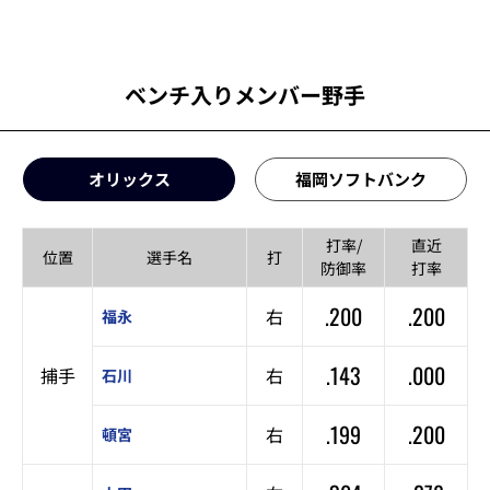
ベンチ入りメンバー野手
オリックス
福岡ソフトバンク
打率/
直近
位置
選手名
打
防御率
打率
.200
.200
右
福永
.143
.000
捕手
右
石川
.199
.200
右
頓宮