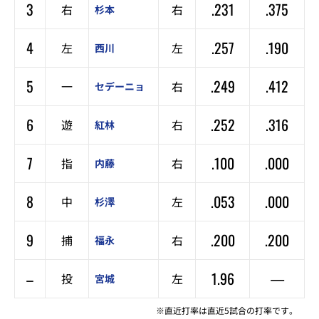
3
.231
.375
右
右
杉本
4
.257
.190
左
左
西川
5
.249
.412
一
右
セデーニョ
6
.252
.316
遊
右
紅林
7
.100
.000
指
右
内藤
8
.053
.000
中
左
杉澤
9
.200
.200
捕
右
福永
–
1.96
—
投
左
宮城
※直近打率は直近5試合の打率です。