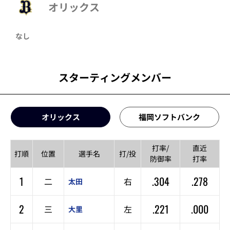
オリックス
なし
スターティングメンバー
オリックス
福岡ソフトバンク
打率/
直近
打順
位置
選手名
打/投
防御率
打率
1
.304
.278
二
右
太田
2
.221
.000
三
左
大里