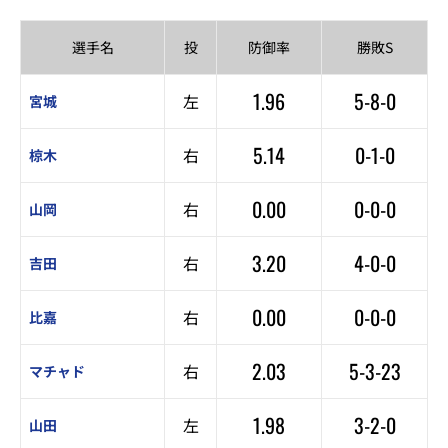
選手名
投
防御率
勝敗S
1.96
5-8-0
左
宮城
5.14
0-1-0
右
椋木
0.00
0-0-0
右
山岡
3.20
4-0-0
右
吉田
0.00
0-0-0
右
比嘉
2.03
5-3-23
右
マチャド
1.98
3-2-0
左
山田