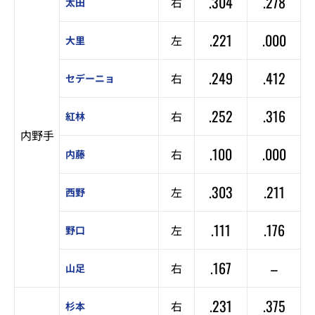
.304
.278
右
太田
.221
.000
左
大里
.249
.412
右
セデーニョ
.252
.316
右
紅林
内野手
.100
.000
右
内藤
.303
.211
左
西野
.111
.176
左
野口
.167
–
右
山足
.231
.375
右
杉本