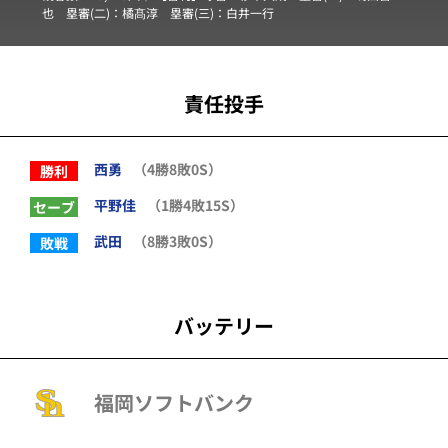
也
塁審(二)：
橘髙淳
塁審(三)：
白井一行
責任投手
西勇
（4勝8敗0S）
勝利
平野佳
（1勝4敗15S）
セーブ
武田
（8勝3敗0S）
敗戦
バッテリー
福岡ソフトバンク