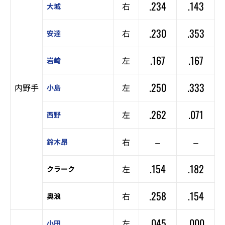
.234
.143
右
大城
.230
.353
右
安達
.167
.167
左
岩﨑
.250
.333
内野手
左
小島
.262
.071
左
西野
–
–
右
鈴木昂
.154
.182
左
クラーク
.258
.154
右
奥浪
.045
.000
左
小田