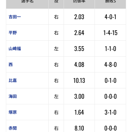
選手名
投
防御率
勝敗S
2.03
4-0-1
右
吉田一
2.64
1-4-15
右
平野
3.55
1-1-0
左
山﨑福
4.08
4-8-0
右
西
10.13
0-1-0
右
比嘉
3.00
0-0-0
左
海田
1.64
3-1-0
右
塚原
8.10
0-0-0
右
赤間