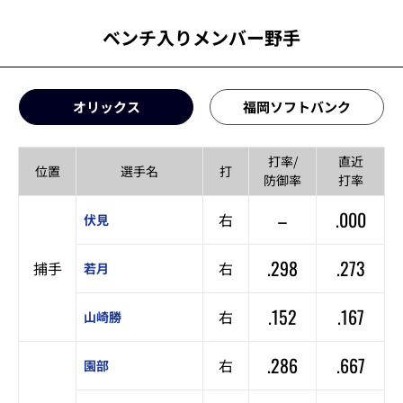
ベンチ入りメンバー野手
オリックス
福岡ソフトバンク
打率/
直近
位置
選手名
打
防御率
打率
–
.000
右
伏見
.298
.273
捕手
右
若月
.152
.167
右
山崎勝
.286
.667
右
園部