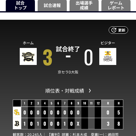
試合
出場選手
ゲーム
試合速報
トップ
成績
レポート
更新
ホーム
ビジター
3
0
試合終了
京セラD大阪
順位表・対戦成績
1
2
3
4
5
6
7
8
9
10
11
12
R
H
0
0
0
0
0
0
0
0
0
0
5
1
0
1
0
0
0
1
0
X
3
8
観客数：20,245人｜ 【審判】球審：
杉本大成
塁審(一)：
嶋田哲