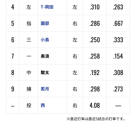
4
.310
.263
左
左
T-岡田
5
.286
.667
指
右
園部
6
.250
.333
三
左
小島
7
.258
.154
一
右
奥浪
8
.192
.308
中
左
駿太
9
.298
.273
捕
右
若月
–
4.08
—
投
右
西
※直近打率は直近5試合の打率です。