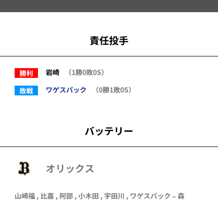
責任投手
岩崎
（1勝0敗0S）
勝利
ワゲスパック
（0勝1敗0S）
敗戦
バッテリー
オリックス
山崎福
,
比嘉
,
阿部
,
小木田
,
宇田川
,
ワゲスパック
–
森