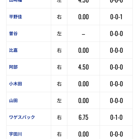
0.00
0-0-1
右
平野佳
–
0-0-0
左
曽谷
0.00
0-0-0
右
比嘉
4.50
0-0-0
右
阿部
0.00
0-0-0
右
小木田
0.00
0-0-0
左
山田
6.75
0-1-0
右
ワゲスパック
0.00
0-0-0
右
宇田川