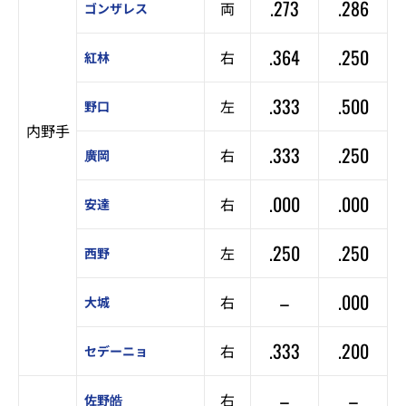
.273
.286
両
ゴンザレス
.364
.250
右
紅林
.333
.500
左
野口
内野手
.333
.250
右
廣岡
.000
.000
右
安達
.250
.250
左
西野
–
.000
右
大城
.333
.200
右
セデーニョ
–
–
右
佐野皓