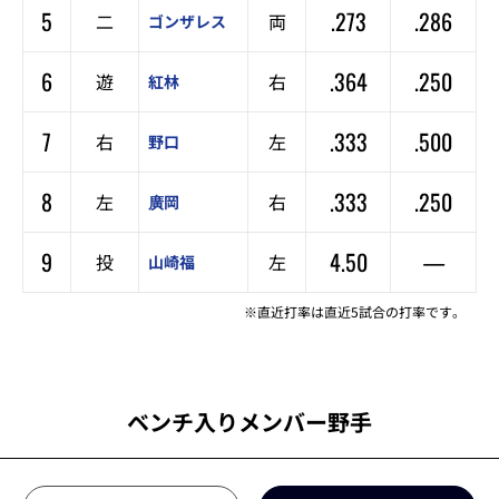
5
.273
.286
二
両
ゴンザレス
6
.364
.250
遊
右
紅林
7
.333
.500
右
左
野口
8
.333
.250
左
右
廣岡
9
4.50
—
投
左
山崎福
※直近打率は直近5試合の打率です。
ベンチ入りメンバー野手