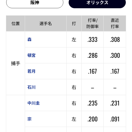
阪神
オリックス
打率/
直近
位置
選手名
打
防御率
打率
.333
.308
左
森
.286
.300
右
頓宮
捕手
.167
.167
右
若月
–
–
右
石川
.235
.231
右
中川圭
.200
.091
左
宗