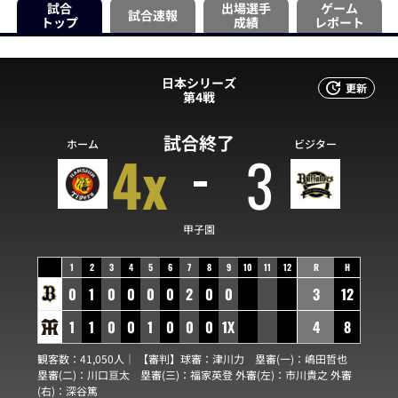
試合
出場選手
ゲーム
試合速報
トップ
成績
レポート
日本シリーズ
更新
第4戦
試合終了
ホーム
ビジター
4x
3
甲子園
1
2
3
4
5
6
7
8
9
10
11
12
R
H
0
1
0
0
0
0
2
0
0
3
12
1
1
0
0
1
0
0
0
1X
4
8
観客数：41,050人｜ 【審判】球審：
津川力
塁審(一)：
嶋田哲也
塁審(二)：
川口亘太
塁審(三)：
福家英登
外審(左)：
市川貴之
外審
(右)：
深谷篤