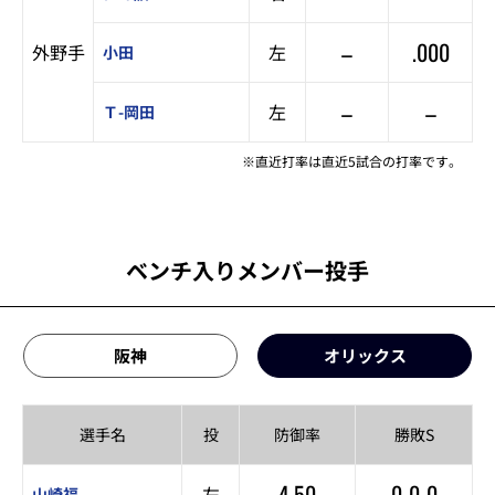
–
.000
外野手
左
小田
–
–
左
Ｔ-岡田
※直近打率は直近5試合の打率です。
ベンチ入りメンバー投手
阪神
オリックス
選手名
投
防御率
勝敗S
4.50
0-0-0
左
山崎福