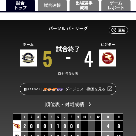
試合
出場選手
ゲーム
試合速報
トップ
成績
レポート
パーソル パ・リーグ
更新
ホーム
ビジター
5
4
試合終了
京セラD大阪
ダイジェスト動画を見る
順位表・対戦成績
1
2
3
4
5
6
7
8
9
10
11
12
R
H
2
0
0
0
1
1
0
0
0
4
8