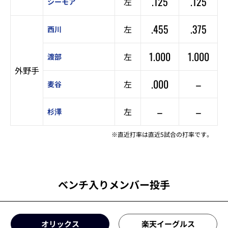
.125
.125
左
シーモア
.455
.375
左
西川
1.000
1.000
左
渡部
外野手
.000
–
左
麦谷
–
–
左
杉澤
※直近打率は直近5試合の打率です。
ベンチ入りメンバー投手
オリックス
楽天イーグルス