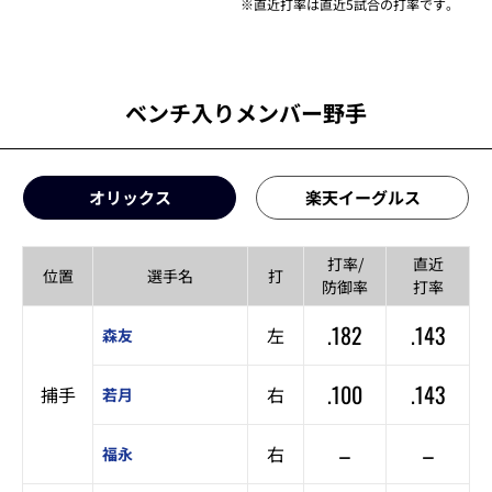
※直近打率は直近5試合の打率です。
ベンチ入りメンバー野手
オリックス
楽天イーグルス
打率/
直近
位置
選手名
打
防御率
打率
.182
.143
左
森友
.100
.143
捕手
右
若月
–
–
右
福永