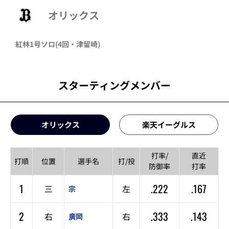
オリックス
紅林
1号ソロ
(4回・
津留崎
)
スターティングメンバー
オリックス
楽天イーグルス
打率/
直近
打順
位置
選手名
打/投
防御率
打率
1
.222
.167
三
左
宗
2
.333
.143
右
右
廣岡