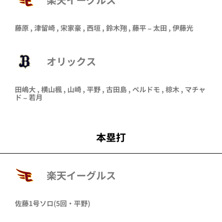
藤原
,
津留崎
,
宋家豪
,
西垣
,
鈴木翔
,
藤平
–
太田
,
伊藤光
オリックス
田嶋大
,
横山楓
,
山崎
,
平野
,
古田島
,
ペルドモ
,
椋木
,
マチャ
ド
–
若月
本塁打
楽天イーグルス
佐藤
1号ソロ
(5回・
平野
)