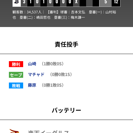
3
1
0
1
0
0
0
0
X
5
12
観客数：34,537人｜ 【審判】球審：
吉本文弘
塁審(一)：
山村裕
也
塁審(二)：
嶋田哲也
塁審(三)：
梅木謙一
責任投手
山崎
（1勝0敗0S）
勝利
マチャド
（0勝0敗1S）
セーブ
藤原
（0勝1敗0S）
敗戦
バッテリー
楽天イーグルス