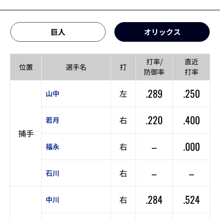
巨人
オリックス
打率/
直近
位置
選手名
打
防御率
打率
.289
.250
左
山中
.220
.400
右
若月
捕手
–
.000
右
福永
–
–
右
石川
.284
.524
右
中川