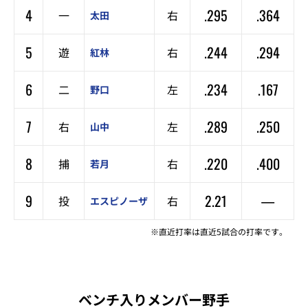
4
.295
.364
一
右
太田
5
.244
.294
遊
右
紅林
6
.234
.167
二
左
野口
7
.289
.250
右
左
山中
8
.220
.400
捕
右
若月
9
2.21
—
投
右
エスピノーザ
※直近打率は直近5試合の打率です。
ベンチ入りメンバー野手