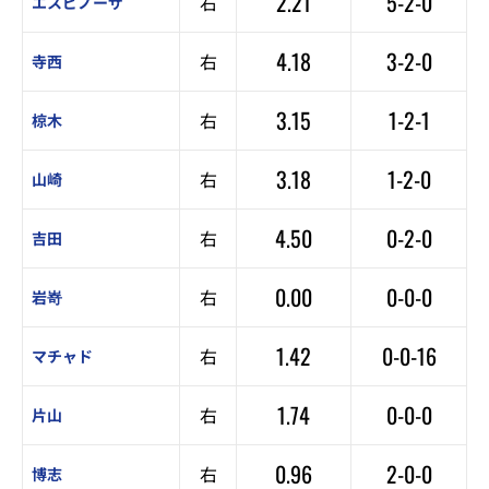
2.21
5-2-0
右
エスピノーザ
4.18
3-2-0
右
寺西
3.15
1-2-1
右
椋木
3.18
1-2-0
右
山崎
4.50
0-2-0
右
吉田
0.00
0-0-0
右
岩嵜
1.42
0-0-16
右
マチャド
1.74
0-0-0
右
片山
0.96
2-0-0
右
博志