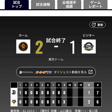
試合
出場選手
ゲーム
試合速報
トップ
成績
レポート
更新
ホーム
ビジター
2
1
試合終了
東京ドーム
ダイジェスト動画を見る
1
2
3
4
5
6
7
8
9
10
11
12
R
H
1
0
0
0
0
0
0
0
0
1
7
0
1
0
0
0
0
0
1
X
2
6
観客数：42,103人｜ 【審判】球審：
山口義治
塁審(一)：
長川真