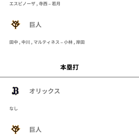
エスピノーザ
,
寺西
–
若月
巨人
田中 , 中川 , マルティネス – 小林 , 岸田
本塁打
オリックス
なし
巨人