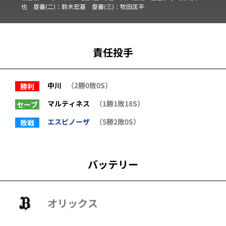
也
塁審(二)：
鈴木宏基
塁審(三)：
牧田匡平
責任投手
中川
（2勝0敗0S）
勝利
マルティネス
（1勝1敗18S）
セーブ
エスピノーザ
（5勝2敗0S）
敗戦
バッテリー
オリックス