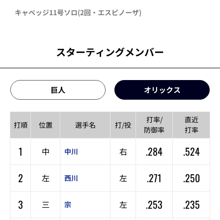
キャベッジ
11号ソロ
(2回・
エスピノーザ
)
スターティングメンバー
巨人
オリックス
打率/
直近
打順
位置
選手名
打/投
防御率
打率
1
.284
.524
中
右
中川
2
.271
.250
左
左
西川
3
.253
.235
三
左
宗