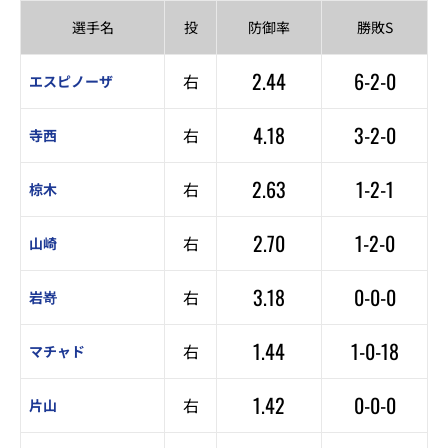
選手名
投
防御率
勝敗S
2.44
6-2-0
右
エスピノーザ
4.18
3-2-0
右
寺西
2.63
1-2-1
右
椋木
2.70
1-2-0
右
山崎
3.18
0-0-0
右
岩嵜
1.44
1-0-18
右
マチャド
1.42
0-0-0
右
片山