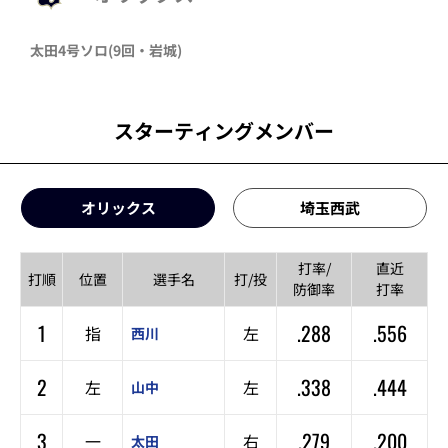
太田
4号ソロ
(9回・
岩城
)
スターティングメンバー
オリックス
埼玉西武
打率/
直近
打順
位置
選手名
打/投
防御率
打率
1
.288
.556
指
左
西川
2
.338
.444
左
左
山中
3
.279
.200
一
右
太田