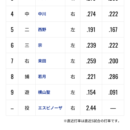
4
.274
.222
中
右
中川
5
.191
.167
二
左
西野
6
.239
.222
三
左
宗
7
.259
.200
右
左
来田
8
.221
.286
捕
右
若月
9
.154
.091
遊
左
横山聖
–
2.44
—
投
右
エスピノーザ
※直近打率は直近5試合の打率です。