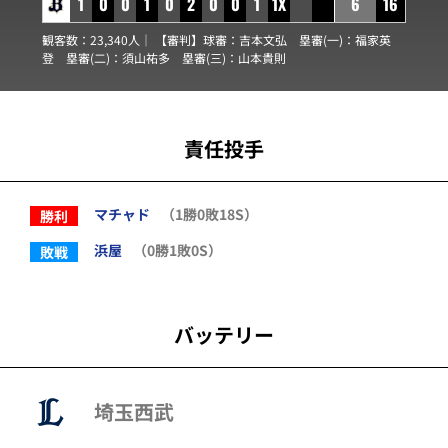
1
0
0
1
0
2
0
0
1
1X
6
16
観客数：23,340人｜ 【審判】球審：
吉本文弘
塁審(一)：
福家英
登
塁審(二)：
須山祐多
塁審(三)：
山本貴則
責任投手
マチャド
（1勝0敗18S）
勝利
浜屋
（0勝1敗0S）
敗戦
バッテリー
埼玉西武