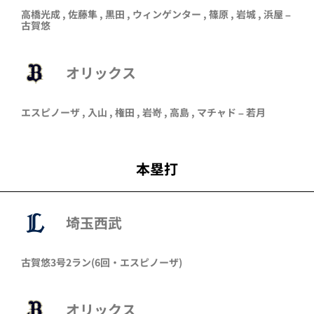
高橋光成
,
佐藤隼
,
黒田
,
ウィンゲンター
,
篠原
,
岩城
,
浜屋
–
古賀悠
オリックス
エスピノーザ
,
入山
,
権田
,
岩嵜
,
高島
,
マチャド
–
若月
本塁打
埼玉西武
古賀悠
3号2ラン
(6回・
エスピノーザ
)
オリックス