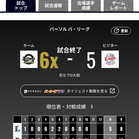
試合
出場選手
ゲーム
試合速報
トップ
成績
レポート
パーソル パ・リーグ
更新
ホーム
ビジター
6x
5
試合終了
京セラD大阪
ダイジェスト動画を見る
順位表・対戦成績
1
2
3
4
5
6
7
8
9
10
11
12
R
H
1
0
0
0
2
2
0
0
0
0
5
8