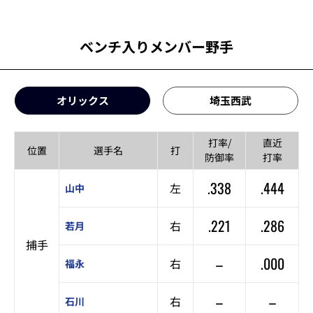
ベンチ入りメンバー野手
オリックス
埼玉西武
打率/
直近
位置
選手名
打
防御率
打率
.338
.444
左
山中
.221
.286
右
若月
捕手
–
.000
右
福永
–
–
右
石川